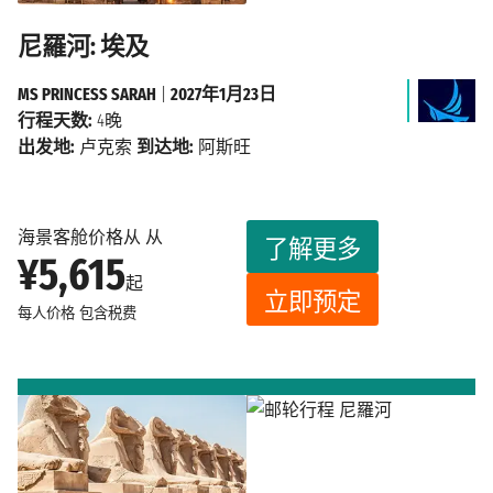
尼羅河: 埃及
MS PRINCESS SARAH
|
2027年1月23日
行程天数:
4晚
出发地:
卢克索
到达地:
阿斯旺
海景客舱价格从 从
了解更多
¥5,615
起
立即预定
每人价格
包含税费