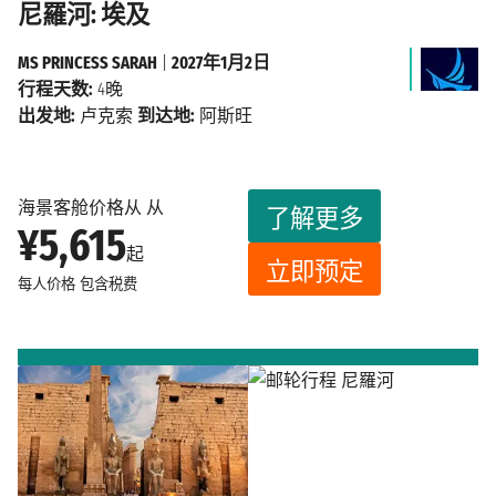
尼羅河: 埃及
MS PRINCESS SARAH
|
2027年1月2日
行程天数:
4晚
出发地:
卢克索
到达地:
阿斯旺
海景客舱价格从 从
了解更多
¥5,615
起
立即预定
每人价格
包含税费