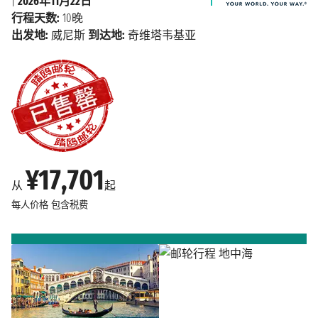
|
2026年11月22日
行程天数:
10晚
出发地:
威尼斯
到达地:
奇维塔韦基亚
¥17,701
从
起
每人价格
包含税费