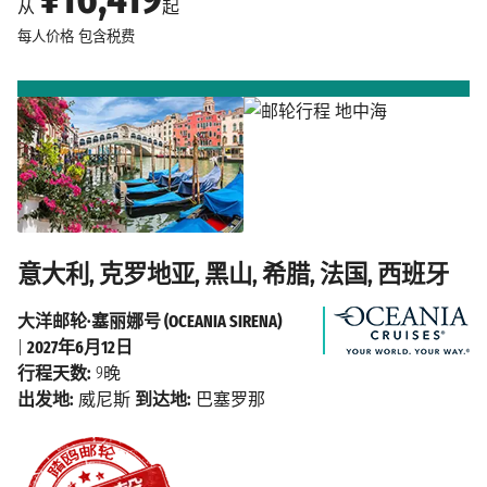
从
起
每人价格
包含税费
意大利, 克罗地亚, 黑山, 希腊, 法国, 西班牙
大洋邮轮·塞丽娜号 (OCEANIA SIRENA)
|
2027年6月12日
行程天数:
9晚
出发地:
威尼斯
到达地:
巴塞罗那