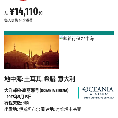
¥14,110
从
起
每人价格
包含税费
地中海: 土耳其, 希腊, 意大利
大洋邮轮·塞丽娜号 (OCEANIA SIRENA)
|
2027年5月15日
行程天数:
9晚
出发地:
伊斯坦布尔
到达地:
奇维塔韦基亚