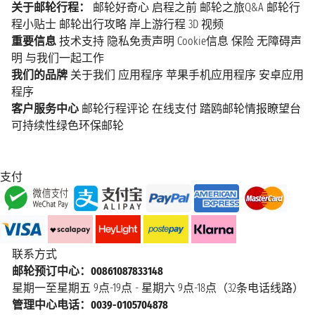
关于邮轮行程：
邮轮好奇心
启程之前
邮轮之旅Q&A
邮轮行
程小贴士
邮轮出行攻略
岸上游行程
3D 视频
重要信息
技术支持
隐私免责声明
Cookie信息
保险
无障碍声
明
与我们一起工作
我们的品牌
关于我们
应用程序
苹果手机应用程序
安卓应用
程序
客户服务中心
邮轮行程评论
在线支付
踏鸥邮轮情报瞭望台
可持续性绿色环保邮轮
支付
联系方式
邮轮预订中心：00861087833148
星期一至星期五 9点-19点 - 星期六 9点-18点（32条电话线路）
管理中心电话：0039-0105704878