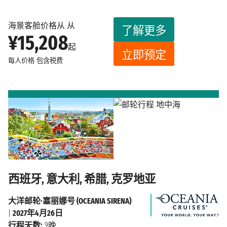
海景客舱价格从 从
了解更多
¥15,208
起
立即预定
每人价格
包含税费
西班牙, 意大利, 希腊, 克罗地亚
大洋邮轮·塞丽娜号 (OCEANIA SIRENA)
|
2027年4月26日
行程天数:
9晚