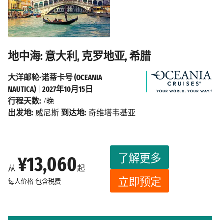
地中海: 意大利, 克罗地亚, 希腊
大洋邮轮·诺蒂卡号 (OCEANIA
NAUTICA)
|
2027年10月15日
行程天数:
7晚
出发地:
威尼斯
到达地:
奇维塔韦基亚
了解更多
¥13,060
从
起
立即预定
每人价格
包含税费