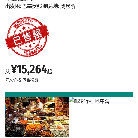
出发地:
巴塞罗那
到达地:
威尼斯
¥15,264
从
起
每人价格
包含税费