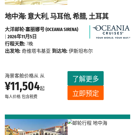
地中海: 意大利, 马耳他, 希腊, 土耳其
大洋邮轮·塞丽娜号 (OCEANIA SIRENA)
|
2026年11月5日
行程天数:
7晚
出发地:
奇维塔韦基亚
到达地:
伊斯坦布尔
海景客舱价格从 从
了解更多
¥11,504
起
立即预定
每人价格
包含税费