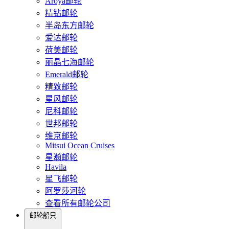
Aroya邮轮
精钻邮轮
半岛东方邮轮
爱达邮轮
荷美邮轮
丽晶七海邮轮
Emerald邮轮
精致邮轮
星风邮轮
尼科邮轮
世邦邮轮
维京邮轮
Mitsui Ocean Cruises
星瀚邮轮
Havila
星飞邮轮
阿罗莎河轮
查看所有邮轮公司
邮轮船只