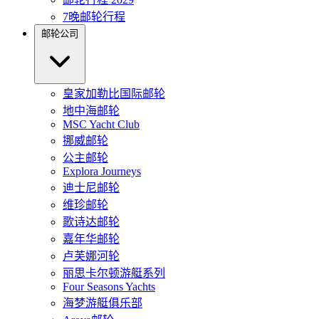
7晚邮轮行程
邮轮公司
皇家加勒比国际邮轮
地中海邮轮
MSC Yacht Club
挪威邮轮
公主邮轮
Explora Journeys
迪士尼邮轮
维珍邮轮
歌诗达邮轮
嘉年华邮轮
卢芙娜河轮
丽思卡尔顿游艇系列
Four Seasons Yachts
海梦游艇俱乐部