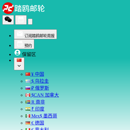
订阅踏鸥邮轮周报
预约
保留区
¥ 中国
$ 乌拉圭
₽ 俄罗斯
$CAN 加拿大
R 南非
₹ 印度
Mex$ 墨西哥
€ 德国
€ 意大利