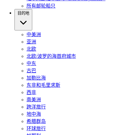
所有邮轮船只
目的地
中美洲
亚洲
北欧
北欧/波罗的海首府城市
中东
古巴
加勒比海
东非和毛里求斯
西非
南美洲
跨洋旅行
地中海
希腊群岛
环球旅行