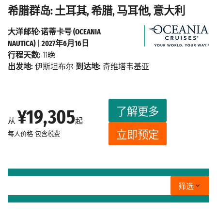
希腊群岛: 土耳其, 希腊, 马耳他, 意大利
大洋邮轮·诺蒂卡号 (OCEANIA
NAUTICA)
|
2027年6月16日
行程天数:
11晚
出发地:
伊斯坦布尔
到达地:
奇维塔韦基亚
了解更多
¥19,305
从
起
立即预定
每人价格
包含税费
筛选