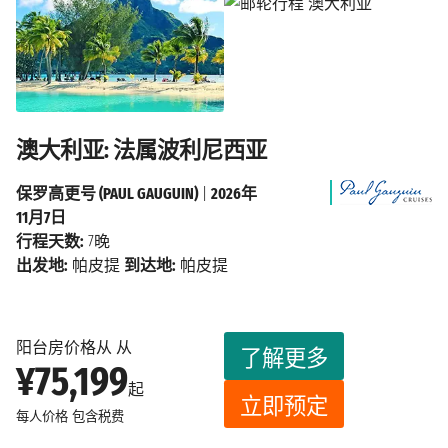
澳大利亚: 法属波利尼西亚
保罗高更号 (PAUL GAUGUIN)
|
2026年
11月7日
行程天数:
7晚
出发地:
帕皮提
到达地:
帕皮提
阳台房价格从 从
了解更多
¥75,199
起
立即预定
每人价格
包含税费