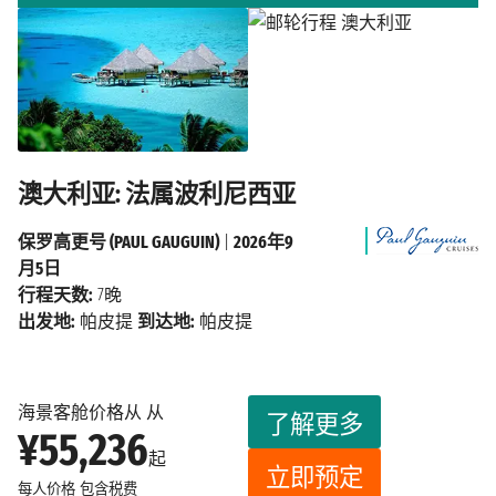
澳大利亚: 法属波利尼西亚
保罗高更号 (PAUL GAUGUIN)
|
2026年9
月5日
行程天数:
7晚
出发地:
帕皮提
到达地:
帕皮提
海景客舱价格从 从
了解更多
¥55,236
起
立即预定
每人价格
包含税费