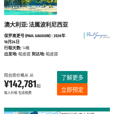
澳大利亚: 法属波利尼西亚
保罗高更号 (PAUL GAUGUIN)
|
2026年
10月24日
行程天数:
14晚
出发地:
帕皮提
到达地:
帕皮提
阳台房价格从 从
了解更多
¥142,781
起
立即预定
每人价格
包含税费