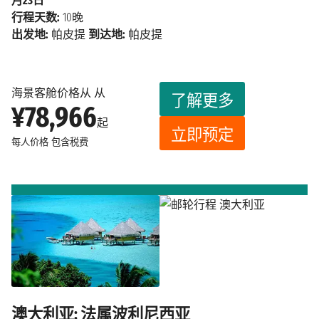
月23日
行程天数:
10晚
出发地:
帕皮提
到达地:
帕皮提
海景客舱价格从 从
了解更多
¥78,966
起
立即预定
每人价格
包含税费
澳大利亚: 法属波利尼西亚