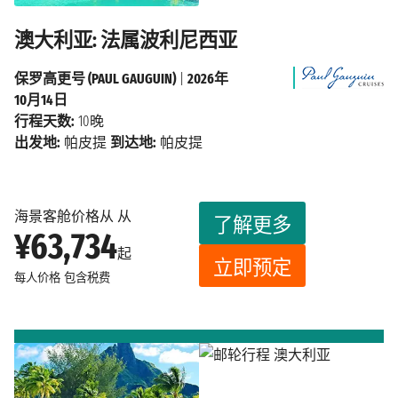
澳大利亚: 法属波利尼西亚
保罗高更号 (PAUL GAUGUIN)
|
2026年
10月14日
行程天数:
10晚
出发地:
帕皮提
到达地:
帕皮提
海景客舱价格从 从
了解更多
¥63,734
起
立即预定
每人价格
包含税费