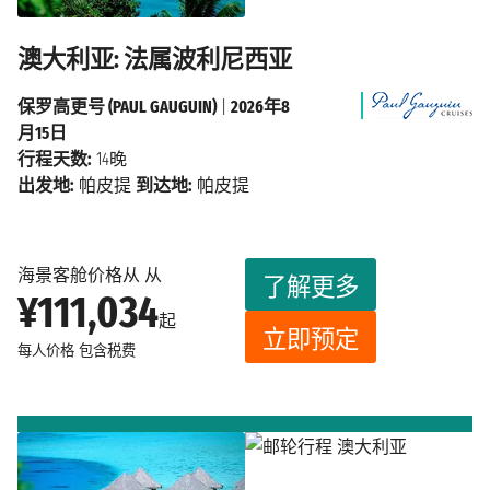
澳大利亚: 法属波利尼西亚
保罗高更号 (PAUL GAUGUIN)
|
2026年8
月15日
行程天数:
14晚
出发地:
帕皮提
到达地:
帕皮提
海景客舱价格从 从
了解更多
¥111,034
起
立即预定
每人价格
包含税费