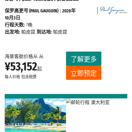
保罗高更号 (PAUL GAUGUIN)
|
2026年
10月3日
行程天数:
7晚
出发地:
帕皮提
到达地:
帕皮提
海景客舱价格从 从
了解更多
¥53,152
起
立即预定
每人价格
包含税费