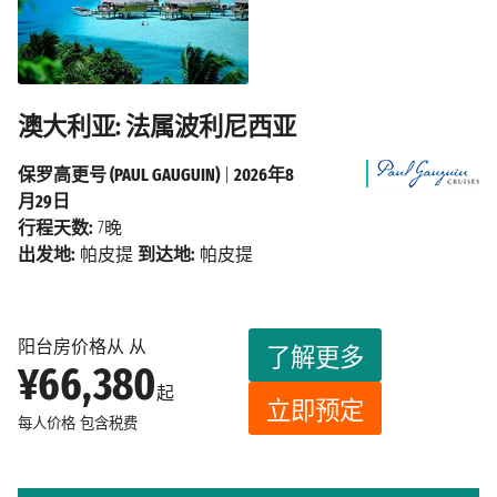
澳大利亚: 法属波利尼西亚
保罗高更号 (PAUL GAUGUIN)
|
2026年8
月29日
行程天数:
7晚
出发地:
帕皮提
到达地:
帕皮提
阳台房价格从 从
了解更多
¥66,380
起
立即预定
每人价格
包含税费