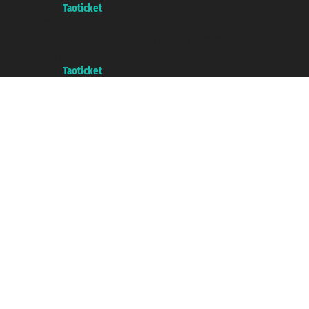
A portal of the
Taoticket
group
Copyright © 2007/2026 踏鸥邮轮 版权所有
增值税税号: 06206400720 - 已注册意大利工商会, REA 433093 - 省授
权号 n° 6167/131601
A portal of the
Taoticket
group