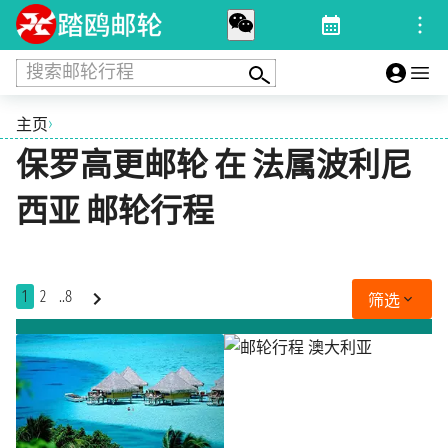
搜索邮轮行程
›
主页
保罗高更邮轮 在 法属波利尼
西亚 邮轮行程
1
2
..8
筛选