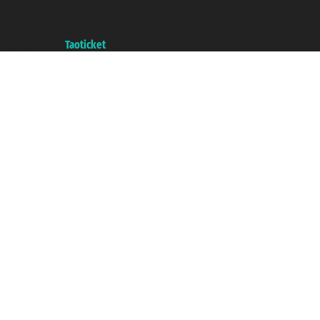
增值税税号: 06206400720 - 已注册意大利工商会, REA 433093 - 省授
权号 n° 6167/131601
A portal of the
Taoticket
group