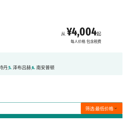
¥4,004
从
起
每人价格
包含税费
特丹,
5.
泽布吕赫,
6.
南安普顿
筛选:
最低价格