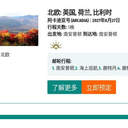
北欧: 英国, 荷兰, 比利时
阿卡迪亚号 (ARCADIA)
|
2027年8月27日
行程天数:
5晚
出发地:
南安普顿
到达地:
南安普顿
邮轮行程:
1.
南安普顿,
2.
海上巡航,
3.
鹿特丹,
4.
鹿
了解更多
立即预定