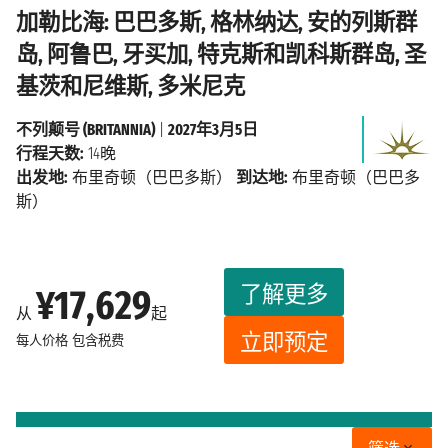
加勒比海: 巴巴多斯, 格林纳达, 安的列斯群
岛, 阿鲁巴, 牙买加, 特克斯和凯科斯群岛, 圣
基茨和尼维斯, 多米尼克
不列颠号 (BRITANNIA)
|
2027年3月5日
行程天数:
14晚
出发地:
布里奇顿（巴巴多斯）
到达地:
布里奇顿（巴巴多
斯）
了解更多
¥17,629
从
起
立即预定
每人价格
包含税费