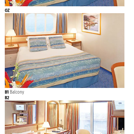
OZ
B1
Balcony
B2