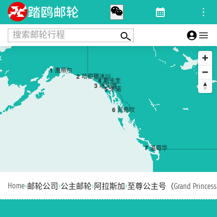
搜索邮轮行程
1
惠蒂尔
2
哈伯德冰川
4
斯卡圭
3
冰河湾
5
朱诺
6
凯奇坎
7
温哥华
Home
›
›
›
›
邮轮公司
公主邮轮
阿拉斯加
至尊公主号（Grand Princes