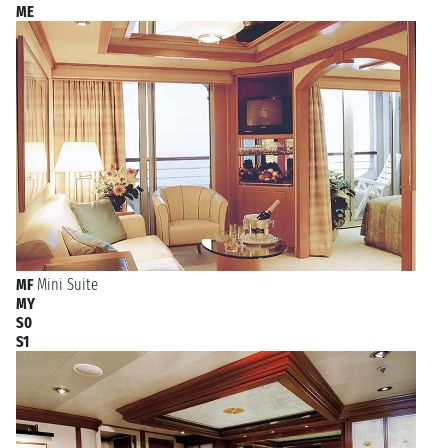
ME
MF
Mini Suite
MY
S0
S1