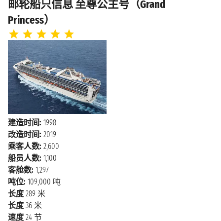
2026年9月17日星期四
邮轮船只信息 至尊公主号（Grand
凯奇坎
上午10:00 - 下午6:00
Princess）
海上巡航
2026年9月18日星期五
2026年9月19日星期六
温哥华
下午4:00
建造时间:
1998
改造时间:
2019
乘客人数:
2,600
船员人数:
1,100
客舱数:
1,297
吨位:
109,000 吨
长度
289 米
长度
36 米
速度
24 节