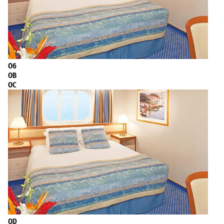
O6
OB
OC
OD