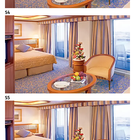
S4
S5