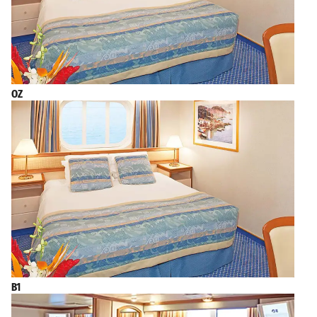
OZ
B1