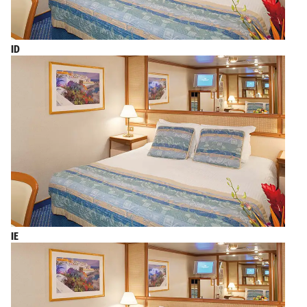
ID
IE