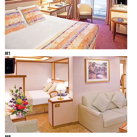
M1
MB