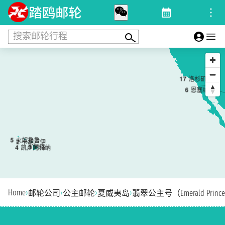
搜索邮轮行程
1
7
洛杉矶
6
恩塞纳达
5
火奴鲁鲁
2
卡胡卢伊
3
希洛
4
凯卢阿科纳
Home
›
›
›
›
邮轮公司
公主邮轮
夏威夷岛
翡翠公主号（Emerald Princ