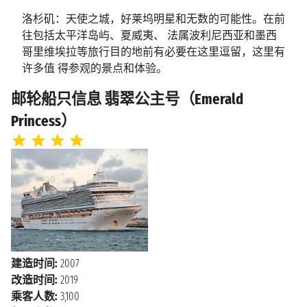
2027年2月18日星期四
洛杉矶：天使之城，好莱坞明星和无数的可能性。在前
凯卢阿科纳
上午7:00 - 下午6:00
往包括太平洋岛屿、夏威夷、 法属波利尼西亚和墨西
哥里维埃拉等旅行目的地前有必要在这里逗留，这里有
许多值 得参观的景点和体验。
2027年2月19日星期五
火奴鲁鲁
上午7:00 - 下午11:00
洛杉矶旅行指南 ：目的地和体验
邮轮船只信息 翡翠公主号（Emerald
海上巡航
2027年2月20日星期六
Princess）
洛杉矶是众多著名旅游景点如好莱坞、星光大道、环球
海上巡航
2027年2月21日星期日
影城等的发源地。此外，洛杉 矶还是美国“国家地理”杂
志推荐的一生必去50个地方之一，不妨现在就跟着邮轮
海上巡航
2027年2月22日星期一
去洛 杉矶的海边感受明媚的加州阳光吧！这里有许多
海上巡航
2027年2月23日星期二
剧院，包括杜比剧院，还有专门介绍 电影历史的博物
馆和世界闻名的星光大道，在这里你还可以找到一颗星
海上巡航
2027年2月24日星期三
星是献给电影 《爱之船》（注：1977年间的一部脍炙人
2027年2月25日星期四
口的电视影集“爱之船The Love Boat”，掀起 了一阵游轮
恩塞纳达
下午12:00 - 下午5:00
旅游的旋风，至今，“爱之船”这个字眼仍是许多人心中
建造时间:
2007
游轮的代名词。影片 中那艘优美造型、内装典雅的游
改造时间:
2019
2027年2月26日星期五
轮主要就是于太平洋公主号邮轮上拍摄。），正是该
洛杉矶
乘客人数:
3,100
上午6:15
系列电影将游船推向了世界！另一个受欢迎的目的地是