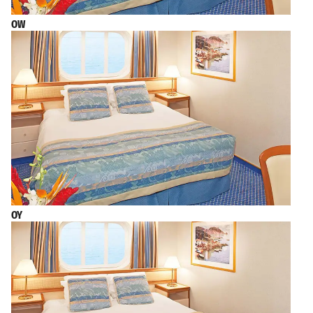
OW
OY