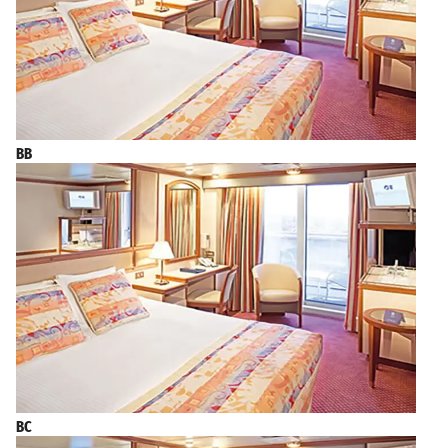
BB
BC