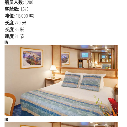
船员人数:
1,200
盖蒂中心，这是一个收藏了大 量欧洲和美国艺术品的
客舱数:
1,540
博物馆，在这里还可以看到城市和海洋的迷人景色。还
吨位:
113,000 吨
有圣塔 莫尼卡码头及海滩，那里的餐厅和酒吧会让你
长度
290 米
感到惊讶，在那里你可以在夕阳西下的 美妙时刻小酌
长度
36 米
一杯。
速度
24 节
IA
IB