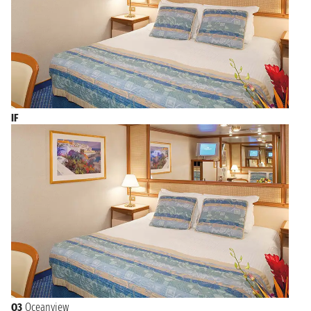
IF
O3
Oceanview