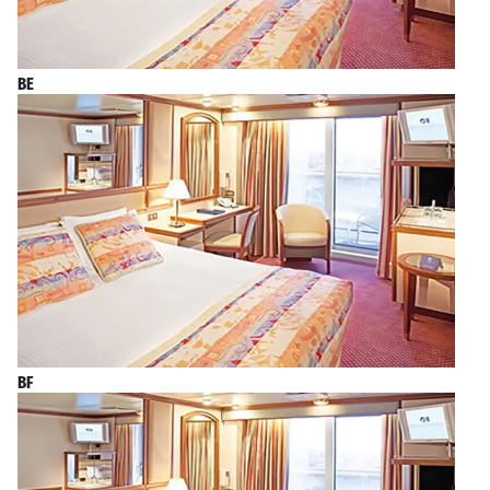
BE
BF