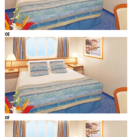
OE
OF