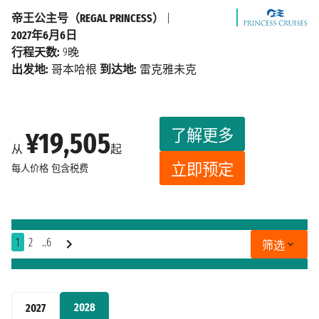
帝王公主号（REGAL PRINCESS）
|
2027年6月6日
行程天数:
9晚
出发地:
哥本哈根
到达地:
雷克雅未克
了解更多
¥19,505
从
起
立即预定
每人价格
包含税费
1
2
..6
筛选
2028
2027