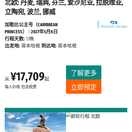
北欧: 丹麦, 瑞典, 芬兰, 爱沙尼亚, 拉脱维亚,
立陶宛, 波兰, 挪威
加勒比公主号（CARIBBEAN
PRINCESS）
|
2027年5月6日
行程天数:
12晚
出发地:
哥本哈根
到达地:
哥本哈根
了解更多
¥17,709
从
起
立即预定
每人价格
包含税费