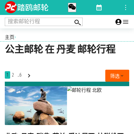
搜索邮轮行程
›
主页
公主邮轮 在 丹麦 邮轮行程
1
2
..6
筛选