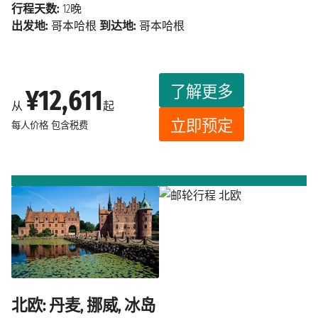
行程天数:
12晚
出发地:
哥本哈根
到达地:
哥本哈根
了解更多
¥12,611
从
起
立即预定
每人价格
包含税费
北欧: 丹麦, 挪威, 冰岛