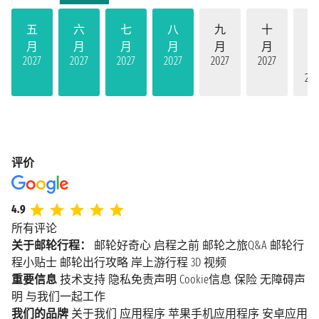
五
六
七
八
九
十
月
月
月
月
月
月
2027
2027
2027
2027
2027
2027
202
评价
4.9
所有评论
关于邮轮行程：
邮轮好奇心
启程之前
邮轮之旅Q&A
邮轮行
程小贴士
邮轮出行攻略
岸上游行程
3D 视频
重要信息
技术支持
隐私免责声明
Cookie信息
保险
无障碍声
明
与我们一起工作
我们的品牌
关于我们
应用程序
苹果手机应用程序
安卓应用