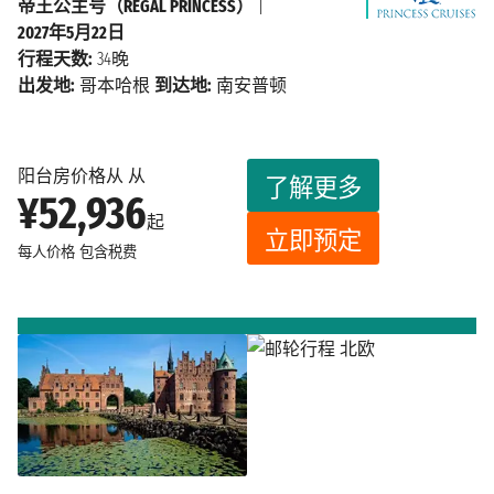
帝王公主号（REGAL PRINCESS）
|
2027年5月22日
行程天数:
34晚
出发地:
哥本哈根
到达地:
南安普顿
阳台房价格从 从
了解更多
¥52,936
起
立即预定
每人价格
包含税费