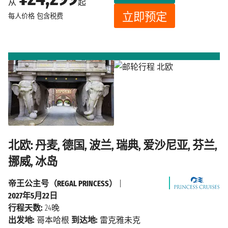
从
起
立即预定
每人价格
包含税费
北欧: 丹麦, 德国, 波兰, 瑞典, 爱沙尼亚, 芬兰,
挪威, 冰岛
帝王公主号（REGAL PRINCESS）
|
2027年5月22日
行程天数:
24晚
出发地:
哥本哈根
到达地:
雷克雅未克