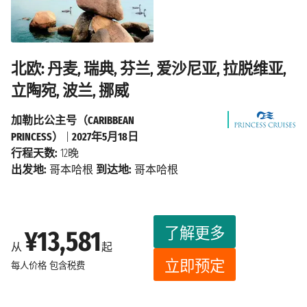
北欧: 丹麦, 瑞典, 芬兰, 爱沙尼亚, 拉脱维亚,
立陶宛, 波兰, 挪威
加勒比公主号（CARIBBEAN
PRINCESS）
|
2027年5月18日
行程天数:
12晚
出发地:
哥本哈根
到达地:
哥本哈根
了解更多
¥13,581
从
起
立即预定
每人价格
包含税费