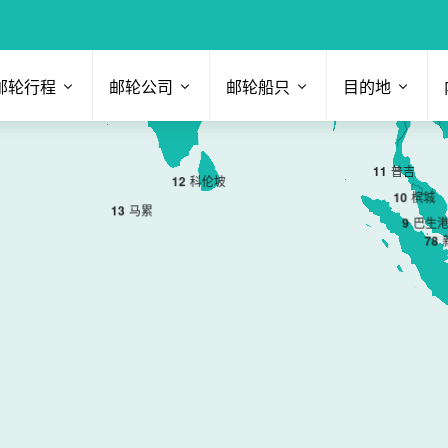
邮轮行程
邮轮公司
邮轮船只
目的地
11
普吉
12
科伦坡
10
槟城
13
马累
9
巴生
7
8