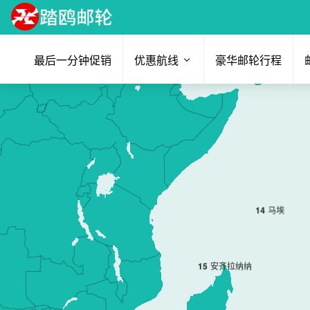
最后一分钟促销
优惠航线
豪华邮轮行程
14
马埃
15
安齐拉纳纳