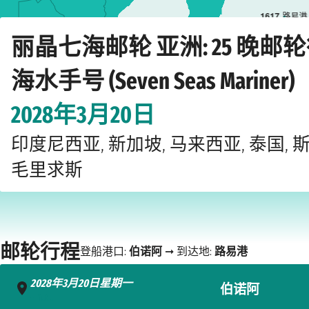
16
17
路易港
Home
›
›
›
›
邮轮公司
丽晶七海邮轮
亚洲
七海水手号 (Seven Seas Marin
丽晶七海邮轮 亚洲: 25 晚邮
海水手号 (Seven Seas Mariner)
2028年3月20日
印度尼西亚, 新加坡, 马来西亚, 泰国, 
毛里求斯
邮轮行程
登船港口:
伯诺阿
➞ 到达地:
路易港
2028年3月20日星期一
伯诺阿
- n.d.