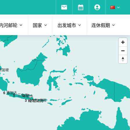
内河邮轮
国家
出发城市
连休假期
港
新加坡
6
雅加达
5
“三宝垄”
4
泗水
3
浙鲁坎-巴旺
1
2
伯诺阿