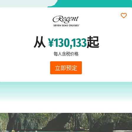
从
¥130,133
起
每人含税价格
立即预定