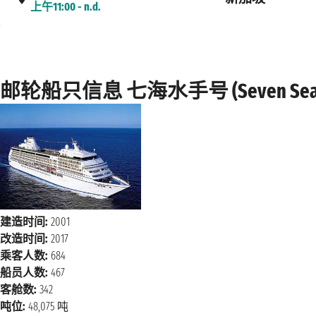
上午11:00 - n.d.
2028年3月28日星期二
新加坡
n.d. - 下午5:00
邮轮船只信息 七海水手号 (Seven Seas M
2028年3月29日星期三
巴生港
上午7:00 - 下午4:00
2028年3月30日星期四
槟城
上午11:00 - 下午7:00
2028年3月31日星期五
普吉
上午9:00 - 下午6:30
建造时间:
2001
改造时间:
2017
海上巡航
2028年4月1日星期六
乘客人数:
684
海上巡航
2028年4月2日星期日
船员人数:
467
客舱数:
342
2028年4月3日星期一
科伦坡
吨位:
48,075 吨
下午1:00 - 下午8:00