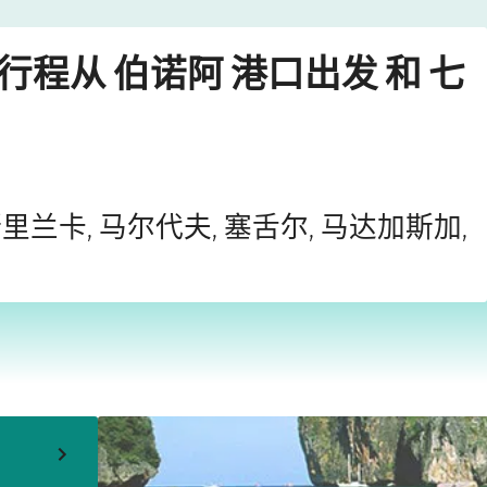
›
›
er)
伯诺阿
2028年3月20日星期一
轮行程从 伯诺阿 港口出发 和 七
斯里兰卡, 马尔代夫, 塞舌尔, 马达加斯加,