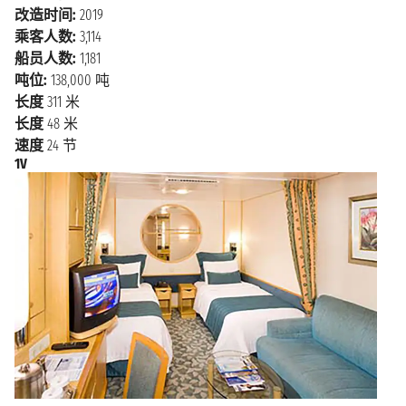
游轮的代名词。影片 中那艘优美造型、内装典雅的游
改造时间:
2019
轮主要就是于太平洋公主号邮轮上拍摄。），正是该
乘客人数:
3,114
系列电影将游船推向了世界！另一个受欢迎的目的地是
船员人数:
1,181
盖蒂中心，这是一个收藏了大 量欧洲和美国艺术品的
吨位:
138,000 吨
博物馆，在这里还可以看到城市和海洋的迷人景色。还
长度
311 米
有圣塔 莫尼卡码头及海滩，那里的餐厅和酒吧会让你
长度
48 米
感到惊讶，在那里你可以在夕阳西下的 美妙时刻小酌
速度
24 节
一杯。
1V