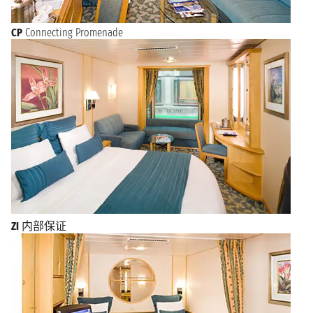
CP
Connecting Promenade
ZI
内部保证