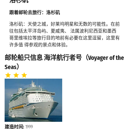
洛杉矶
海上巡航
2026年11月18日星期三
跟着邮轮去旅行：洛杉矶
海上巡航
2026年11月19日星期四
洛杉矶：天使之城，好莱坞明星和无数的可能性。在前
2026年11月20日星期五
洛杉矶
往包括太平洋岛屿、夏威夷、 法属波利尼西亚和墨西
上午7:00
哥里维埃拉等旅行目的地前有必要在这里逗留，这里有
许多值 得参观的景点和体验。
洛杉矶旅行指南 ：目的地和体验
邮轮船只信息 海洋航行者号（Voyager of the
Seas）
洛杉矶是众多著名旅游景点如好莱坞、星光大道、环球
影城等的发源地。此外，洛杉 矶还是美国“国家地理”杂
志推荐的一生必去50个地方之一，不妨现在就跟着邮轮
去洛 杉矶的海边感受明媚的加州阳光吧！这里有许多
剧院，包括杜比剧院，还有专门介绍 电影历史的博物
馆和世界闻名的星光大道，在这里你还可以找到一颗星
星是献给电影 《爱之船》（注：1977年间的一部脍炙人
口的电视影集“爱之船The Love Boat”，掀起 了一阵游轮
旅游的旋风，至今，“爱之船”这个字眼仍是许多人心中
建造时间:
1999