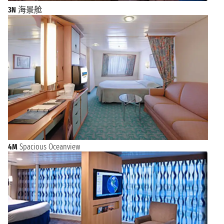
3N
海景舱
4M
Spacious Oceanview