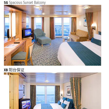
SG
Spacious Sunset Balcony
XB
阳台保证