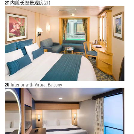
2T
内舱长廊景观房(2T)
2U
Interior with Virtual Balcony