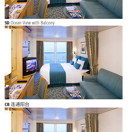
5D
Ocean View with Balcony
CB
连通阳台