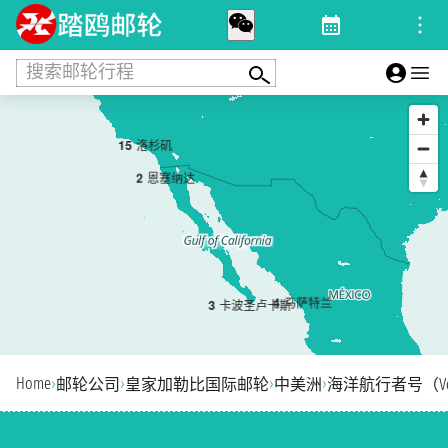
搜索邮轮行程
1
5
洛杉矶
2
恩塞纳达
4
马萨特兰
3
卡波圣卢卡斯
Home
›
›
›
›
邮轮公司
皇家加勒比国际邮轮
中美洲
海洋航行者号（Voyage