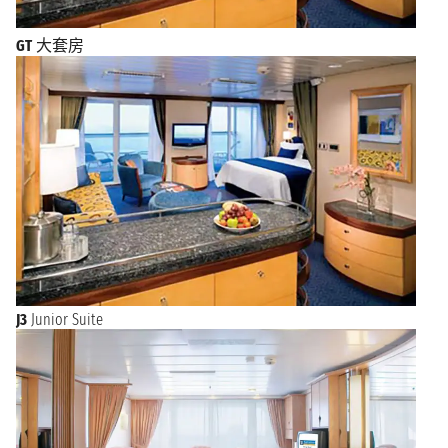
GT
大套房
J3
Junior Suite