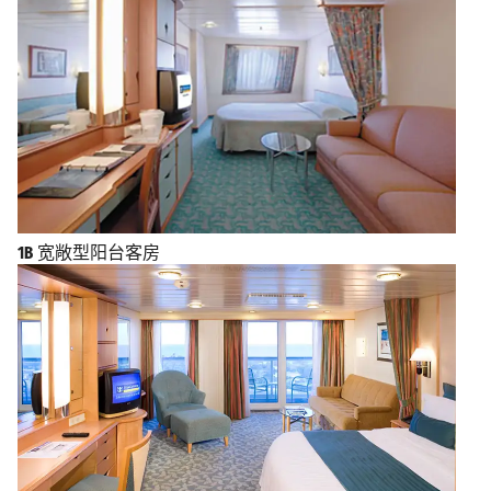
1B
宽敞型阳台客房