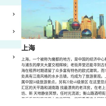
上海
上海，一个被称为魔都的地方，是中国的经济中心
与浦东的摩天大厦交相辉映；老街弄堂还能寻到古色
海在租界时期遗留了众多富有特色的欧式建筑，而1
处具有江南风格的水乡古镇，均成为了旅游景观。上
属中国5A级旅游景点，另有20处4A级景区 在这
汇区的天平路和湖南路 找最漂亮的老洋房，在老
坊、新 天地静坐冥想，任时光流逝；衡山路酒吧街对
最后千万别忘了登上东方明珠，放眼看看这个国际