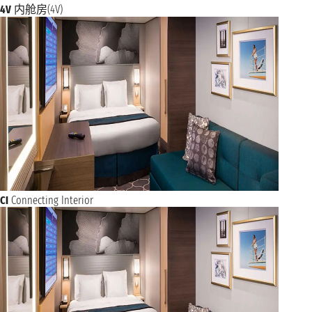
4V
内舱房(4V)
CI
Connecting Interior