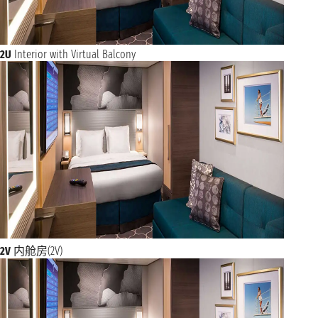
2U
Interior with Virtual Balcony
2V
内舱房(2V)