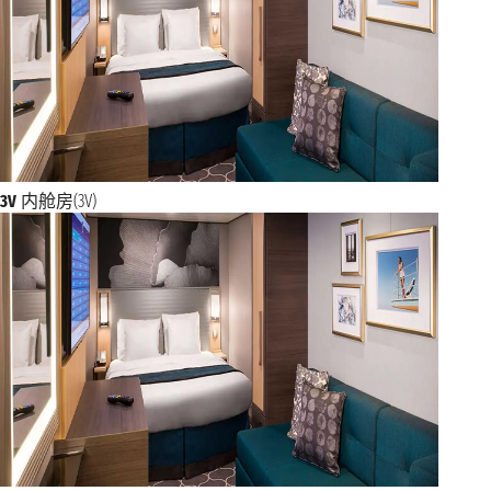
3V
内舱房(3V)