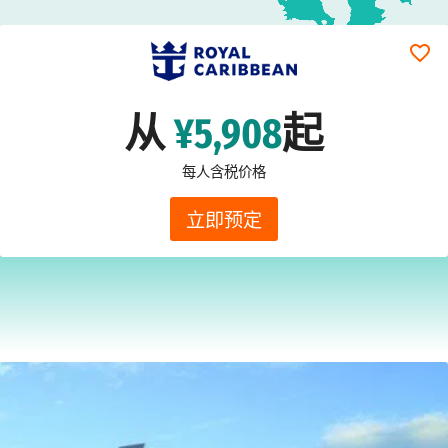
从
¥5,908
起
每人含税价格
立即预定