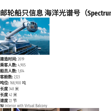
邮轮船只信息 海洋光谱号（Spectrum of
建造时间:
2019
乘客人数:
4,905
船员人数:
1,614
客舱数:
2,123
吨位:
168,900 吨
长度
348 米
长度
42 米
速度
22 节
1U
Interior with Virtual Balcony