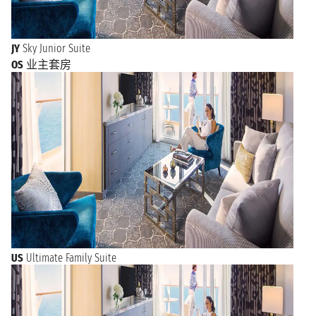
JY
Sky Junior Suite
OS
业主套房
US
Ultimate Family Suite