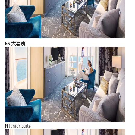
GS
大套房
J1
Junior Suite