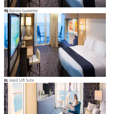
YQ
Balcony Guarantee
GL
Grand Loft Suite