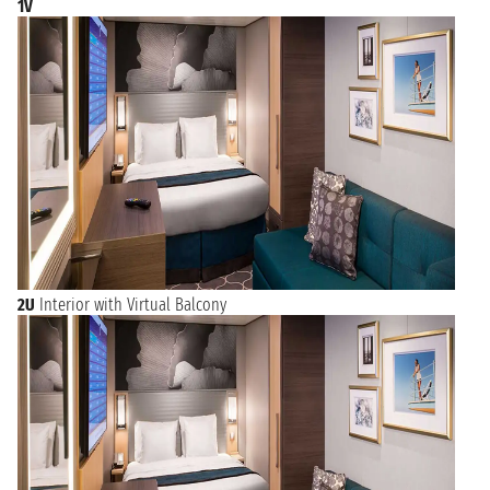
1V
如果您是热衷于疯狂娱乐的人，那么您可以在上海的迪
士尼乐园中尽情畅游。别错过享受这里众多刺激或温和
游乐项目的机会，这些项目将带给您强烈的肾上腺素激
增的感觉。在这里，您还可以与曾经伴随您成长的迪士
尼人物亲密接触，重温那些令人捧腹大笑的回忆。到达
上海的最佳方式之一就是乘坐邮轮。选择一趟从上海出
发，或将上海作为停靠港的邮轮，您将能够通过这趟独
特的航海之旅同时欣赏到上海以及日本的美景！
2U
Interior with Virtual Balcony