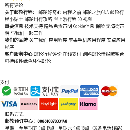
所有评论
关于邮轮行程：
邮轮好奇心
启程之前
邮轮之旅Q&A
邮轮行
程小贴士
邮轮出行攻略
岸上游行程
3D 视频
重要信息
技术支持
隐私免责声明
Cookie信息
保险
无障碍声
明
与我们一起工作
我们的品牌
关于我们
应用程序
苹果手机应用程序
安卓应用
程序
客户服务中心
邮轮行程评论
在线支付
踏鸥邮轮情报瞭望台
可持续性绿色环保邮轮
支付
联系方式
邮轮预订中心：00861087833148
星期一至星期五 9点-19点 - 星期六 9点-18点（32条电话线路）