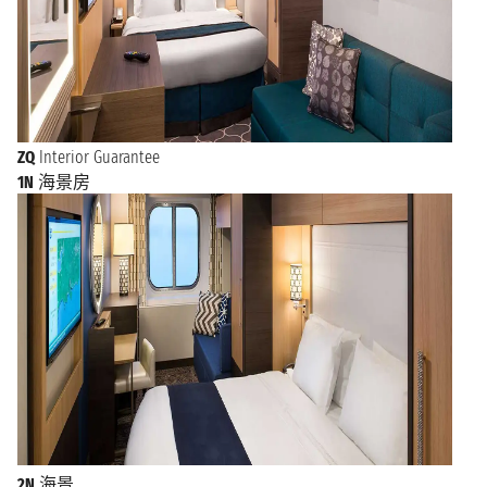
ZQ
Interior Guarantee
1N
海景房
2N
海景