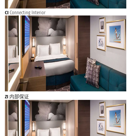
CI
Connecting Interior
ZI
内部保证