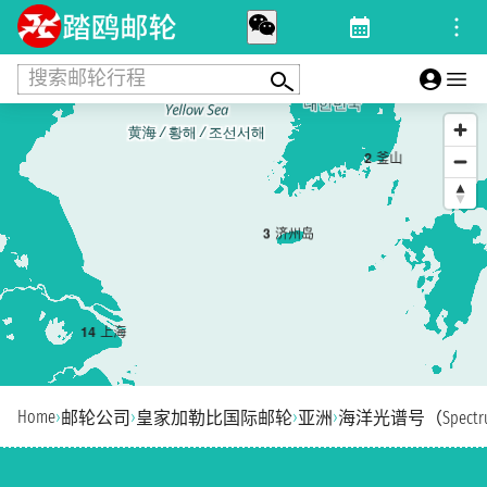
搜索邮轮行程
2
釜山
3
济州岛
1
4
上海
Home
›
›
›
›
邮轮公司
皇家加勒比国际邮轮
亚洲
海洋光谱号（Spectrum 