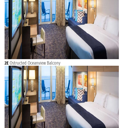
2E
Ostructed Oceanview Balcony