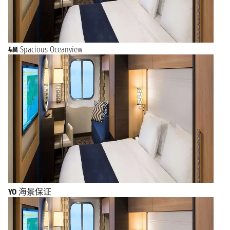
4M
Spacious Oceanview
YO
海景保证