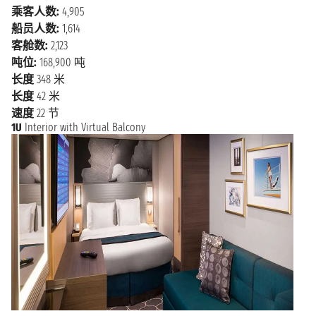
乘客人数:
4,905
融合中国古老文化与现代前卫气息的大都市。这种传统
船员人数:
1,614
与现代的结合为各种类型的游客提供了丰富的景点，即
客舱数:
2,123
使是那些有着独特品味的游客，也能在这里找到合适的
吨位:
168,900 吨
去处。在您的邮轮之旅中，千万不要错过参观这些奇
长度
348 米
观。
长度
42 米
如果您想近距离欣赏雄伟的摩天大楼并为之惊叹，参观
速度
22 节
外滩是一个不错的选择。外滩是城市的标志性景点，游
1U
Interior with Virtual Balcony
客可以近距离欣赏到以著名的电视塔和金融区摩天大楼
为主的天际线，背景是具有英国或法国风格的建筑，见
证了该地区西方文化的历史存在。如果您在傍晚时分来
到这里，LED灯光照亮的各式建筑将为您呈现一场独一
无二的视觉盛宴，定会让您目瞪口呆。相反，如果您对
中国历史和文化有浓厚的兴趣，参观豫园则是必不可少
的选择。这个园林的独特之处在于其典型的中国风格，
即便城市周围在不断发展，这里的风貌多年未变。置身
其中，尽管周围的城市正在朝着未来迈进，您会有一种
穿越时光的感觉！