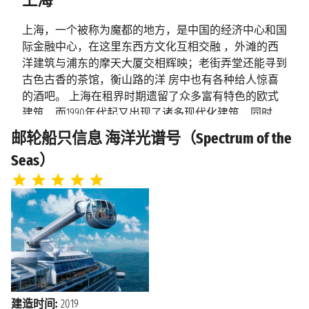
上海
上午6:30
上海，一个被称为魔都的地方，是中国的经济中心和国
际金融中心，在这里东西方文化互相交融 ，外滩的西
洋建筑与浦东的摩天大厦交相辉映；老街弄堂还能寻到
古色古香的茶馆，衡山路的洋 房中也有各种给人惊喜
的酒吧。 上海在租界时期遗留了众多富有特色的欧式
建筑，而1990年代起又出现了诸多现代化建筑，同时 ，
周边郊区分布着几处具有江南风格的水乡古镇，均成为
邮轮船只信息 海洋光谱号（Spectrum of the
了旅游景观。上海的东方明珠广播电视 塔、上海野生
Seas）
动物园、上海科技馆3处属中国5A级旅游景点，另有20
处4A级景区 在这里您永远不会觉得无事可做，你可以
到外滩尽情感受夜的风情，去徐汇区的天平路和湖南路
找最漂亮的老洋房，在老上海的里弄感受历史的沉淀，
或者索性也彻底小资一把，去田子坊、新 天地静坐冥
想，任时光流逝；衡山路酒吧街对饮狂欢；1933老厂房
这些艺术仓库看看中西混搭的 艺术魅力。最后千万别
忘了登上东方明珠，放眼看看这个国际化的大都市。
建造时间:
2019
上海，位于中国东部，被誉为“东方明珠”，是一座完美