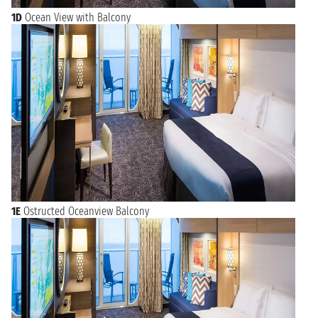
1D
Ocean View with Balcony
1E
Ostructed Oceanview Balcony