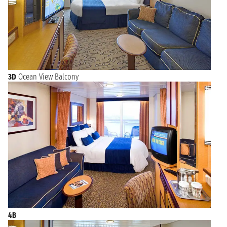
3D
Ocean View Balcony
4B