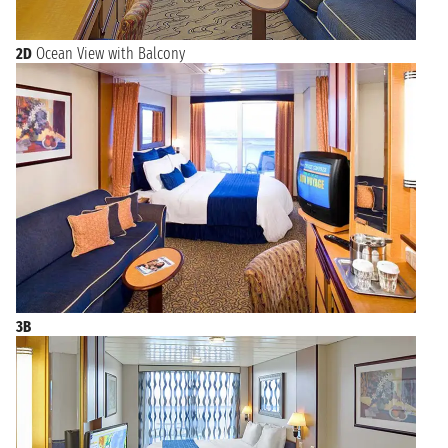
2D
Ocean View with Balcony
3B