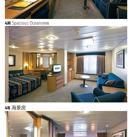
4M
Spacious Oceanview
4N
海景房