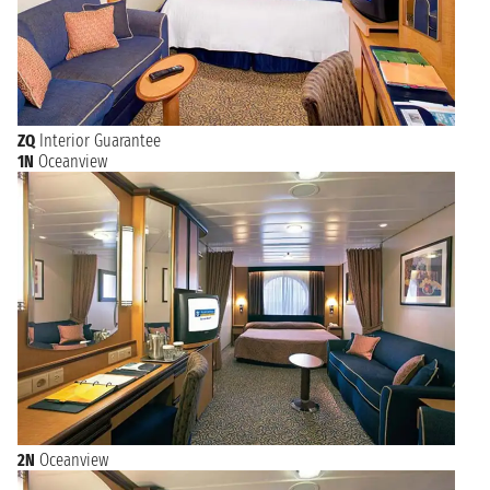
ZQ
Interior Guarantee
1N
Oceanview
2N
Oceanview