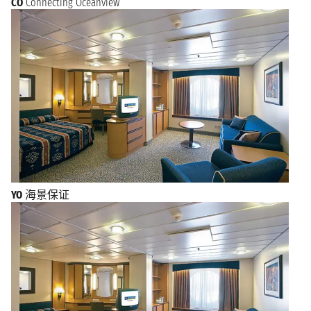
CO
Connecting Oceanview
YO
海景保证