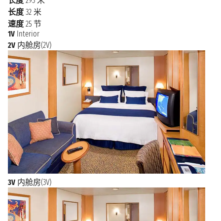
长度
293 米
长度
32 米
速度
25 节
1V
Interior
2V
内舱房(2V)
3V
内舱房(3V)