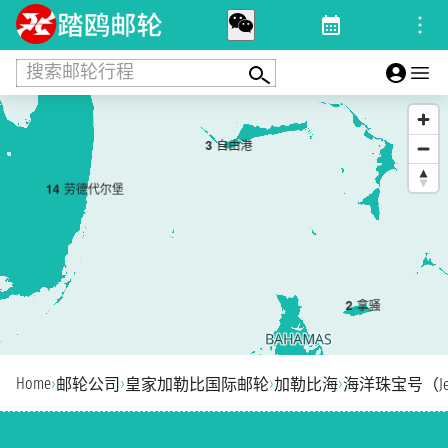
搜索邮轮行程
3
自由港
1
4
劳德代尔堡
2
拿骚
Home
›
›
›
›
邮轮公司
皇家加勒比国际邮轮
加勒比海
海洋珠宝号（Jewel