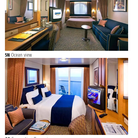
5N
Ocean view