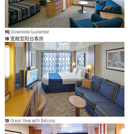
YQ
Oceanview Guarantee
1B
宽敞型阳台客房
1D
Ocean View with Balcony