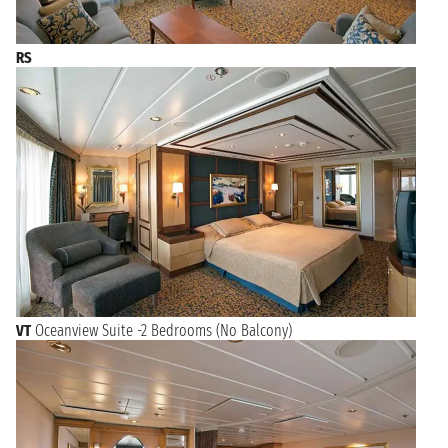
RS
VT
Oceanview Suite -2 Bedrooms (No Balcony)