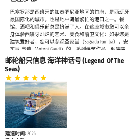
上午7:00 - 下午8:00
亚
巴塞罗那是西班牙的加泰罗尼亚地区的首府，是西班牙
最国际化的城市，也是地中海最繁忙的港口之一。餐
2026年9月4日星期五
那不勒斯
馆、酒吧和俱乐部总是挤满了人。在这座城市您可以亲
上午7:00 - 下午7:00
身体验西班牙灿烂的艺术、美食和前卫文化：如果您是
海上巡航
2026年9月5日星期六
建筑爱好者，您可以参观圣家堂（Sagrada Familia），安
东尼-高迪（Antoni Gaudí）的一系列建筑作品，佩德雷
2026年9月6日星期日
拉（Pedrera），巴特洛之家（Casa Batlllò）和盖尔公园
巴塞罗那
邮轮船只信息 海洋神话号 (Legend Of The
上午5:00
（Park Guell）。如果您是体育迷，那您可以参观诺坎普
Seas)
球场（Camp Nou）。而如果您是艺术爱好者，毕加索博
物馆（Picasso Museum）、Caixa Forum展览中心、加泰罗
尼亚国家艺术博物馆MNAC 或米罗博物馆（Miró
museum）都是非常值得一看的。 巴塞罗那所在的地区
有自己的语言、特色和历史。当地的加泰罗尼亚是一个
民族，他们的历史印刻在罗马遗迹、哥特式教堂和现代
主义宫殿之中。她还是一个热情洋溢的都市，在夏季巴
塞罗那喧嚣的餐馆、酒吧和俱乐部里，人们一边畅饮桑
格利亚酒一边欢笑，城市边的海滩上也都是慵懒的晒着
建造时间:
2026
太阳浴人们。