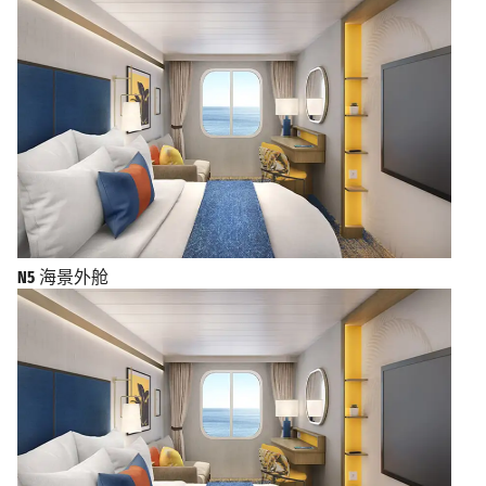
N5
海景外舱