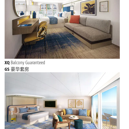
XQ
Balcony Guaranteed
GS
豪华套房