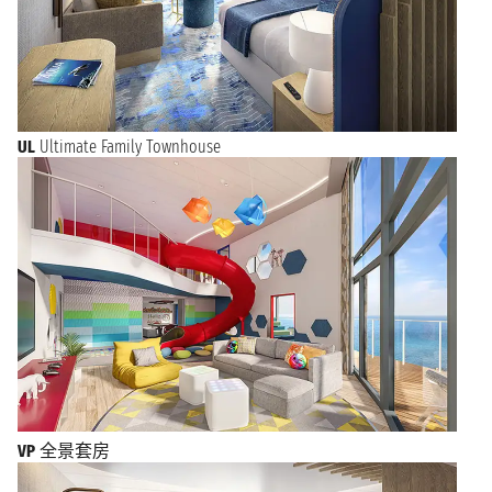
UL
Ultimate Family Townhouse
VP
全景套房