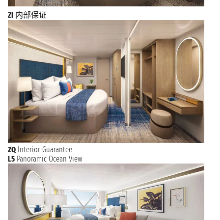
ZI
内部保证
ZQ
Interior Guarantee
L5
Panoramic Ocean View