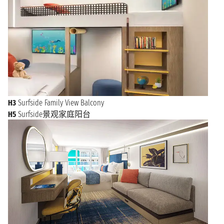
H3
Surfside Family View Balcony
H5
Surfside景观家庭阳台