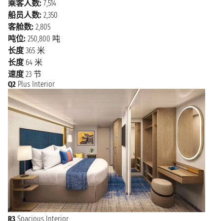
乘客人数:
7,514
船员人数:
2,350
客舱数:
2,805
吨位:
250,800 吨
长度
365 米
长度
64 米
速度
23 节
Q2
Plus Interior
R3
Spacious Interior