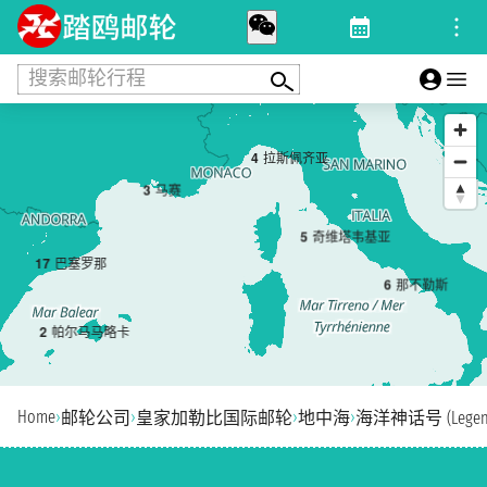
搜索邮轮行程
4
拉斯佩齐亚
3
马赛
5
奇维塔韦基亚
1
7
巴塞罗那
6
那不勒斯
2
帕尔马马略卡
Home
›
›
›
›
邮轮公司
皇家加勒比国际邮轮
地中海
海洋神话号 (Legend 