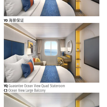
YO
海景保证
YQ
Guarantee Ocean View Quad Stateroom
C3
Ocean View Large Balcony