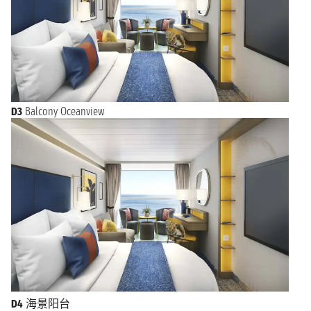
D3
Balcony Oceanview
D4
海景阳台