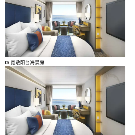
C5
宽敞阳台海景房