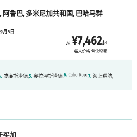
, 阿鲁巴, 多米尼加共和国, 巴哈马群
年9月5日
¥7,462
从
起
每人价格
包含税费
6.
Cabo Rojo,
4.
威廉斯塔德,
5.
奥拉涅斯塔德,
7.
海上巡航,
 牙买加