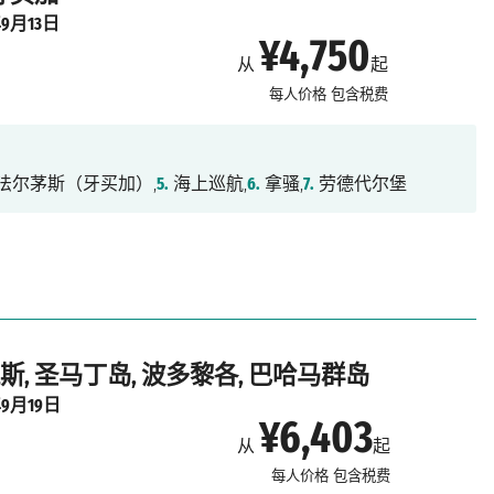
年9月13日
¥4,750
从
起
每人价格
包含税费
法尔茅斯（牙买加）,
5.
海上巡航,
6.
拿骚,
7.
劳德代尔堡
斯, 圣马丁岛, 波多黎各, 巴哈马群岛
年9月19日
¥6,403
从
起
每人价格
包含税费