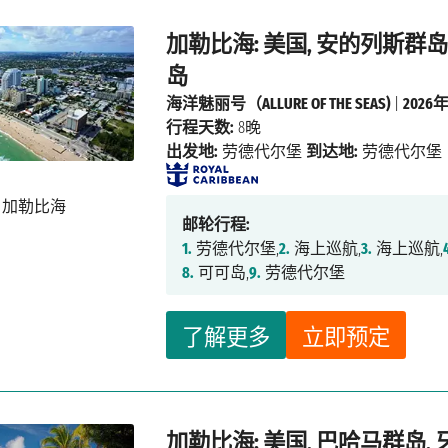
加勒比海: 美国, 安的列斯群岛
岛
海洋魅丽号（ALLURE OF THE SEAS)
|
2026
行程天数:
8晚
出发地:
劳德代尔堡
到达地:
劳德代尔堡
邮轮行程:
1.
劳德代尔堡,
2.
海上巡航,
3.
海上巡航,
8.
可可岛,
9.
劳德代尔堡
了解更多
立即预定
加勒比海: 美国, 巴哈马群岛,