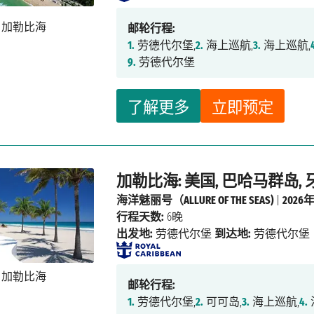
邮轮行程:
1.
劳德代尔堡,
2.
海上巡航,
3.
海上巡航,
9.
劳德代尔堡
了解更多
立即预定
加勒比海: 美国, 巴哈马群岛,
海洋魅丽号（ALLURE OF THE SEAS)
|
2026
行程天数:
6晚
出发地:
劳德代尔堡
到达地:
劳德代尔堡
邮轮行程:
1.
劳德代尔堡,
2.
可可岛,
3.
海上巡航,
4.