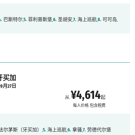
4.
巴斯特尔,
5.
菲利普斯堡,
6.
圣胡安,
7.
海上巡航,
8.
可可岛,
 牙买加
年9月27日
¥4,614
从
起
每人价格
包含税费
法尔茅斯（牙买加）,
5.
海上巡航,
6.
拿骚,
7.
劳德代尔堡