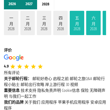
2026
2027
2028
一
二
三
四
五
六
月
月
月
月
月
月
2028
2028
2028
2028
2028
2028
20
评价
4.9
所有评论
关于邮轮行程：
邮轮好奇心
启程之前
邮轮之旅Q&A
邮轮行
程小贴士
邮轮出行攻略
岸上游行程
3D 视频
重要信息
技术支持
隐私免责声明
Cookie信息
保险
无障碍声
明
与我们一起工作
我们的品牌
关于我们
应用程序
苹果手机应用程序
安卓应用
程序