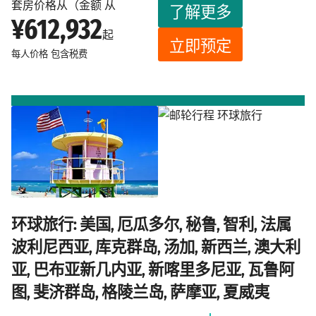
套房价格从（金额 从
了解更多
¥612,932
起
立即预定
每人价格
包含税费
环球旅行: 美国, 厄瓜多尔, 秘鲁, 智利, 法属
波利尼西亚, 库克群岛, 汤加, 新西兰, 澳大利
亚, 巴布亚新几内亚, 新喀里多尼亚, 瓦鲁阿
图, 斐济群岛, 格陵兰岛, 萨摩亚, 夏威夷