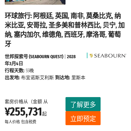
环球旅行: 阿根廷, 英国, 南非, 莫桑比克, 纳
米比亚, 安哥拉, 圣多美和普林西比, 贝宁, 加
纳, 塞内加尔, 维德角, 西班牙, 摩洛哥, 葡萄
牙
世邦探索号 (SEABOURN QUEST)
|
2028
年3月4日
行程天数:
55晚
出发地:
布宜诺斯艾利斯
到达地:
里斯本
套房价格从（金额 从
了解更多
¥255,731
起
立即预定
每人价格
包含税费