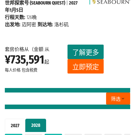
世邦探索号 (SEABOURN QUEST)
|
2027
年1月5日
行程天数:
126晚
出发地:
迈阿密
到达地:
洛杉矶
套房价格从（金额 从
了解更多
¥735,591
起
立即预定
每人价格
包含税费
筛选
2028
2027