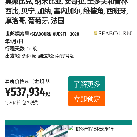
莫桑比克, 纳米比亚, 安哥拉, 圣多美和普林
西比, 贝宁, 加纳, 塞内加尔, 维德角, 西班牙,
摩洛哥, 葡萄牙, 法国
世邦探索号 (SEABOURN QUEST)
|
2028
年1月7日
行程天数:
120晚
出发地:
迈阿密
到达地:
南安普顿
套房价格从（金额 从
了解更多
¥537,934
起
立即预定
每人价格
包含税费