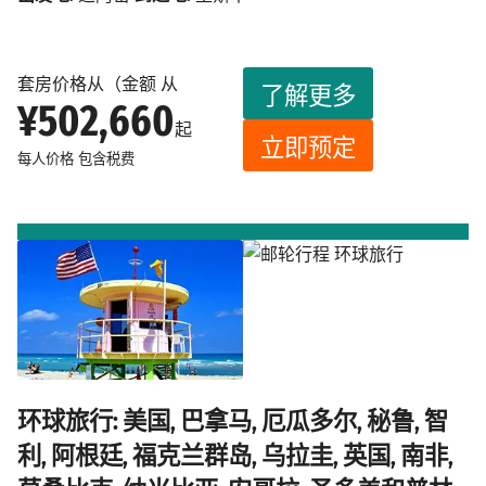
套房价格从（金额 从
了解更多
¥502,660
起
立即预定
每人价格
包含税费
环球旅行: 美国, 巴拿马, 厄瓜多尔, 秘鲁, 智
利, 阿根廷, 福克兰群岛, 乌拉圭, 英国, 南非,