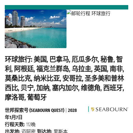
环球旅行: 美国, 巴拿马, 厄瓜多尔, 秘鲁, 智
利, 阿根廷, 福克兰群岛, 乌拉圭, 英国, 南非,
莫桑比克, 纳米比亚, 安哥拉, 圣多美和普林
西比, 贝宁, 加纳, 塞内加尔, 维德角, 西班牙,
摩洛哥, 葡萄牙
世邦探索号 (SEABOURN QUEST)
|
2028
年1月7日
行程天数:
112晚
出发地:
迈阿密
到达地:
里斯本