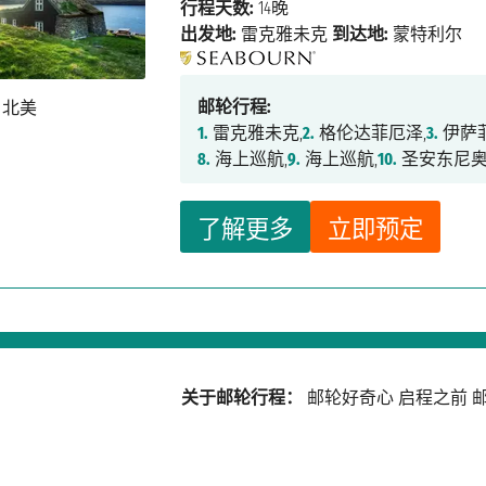
行程天数:
14晚
出发地:
雷克雅未克
到达地:
蒙特利尔
邮轮行程:
1.
雷克雅未克,
2.
格伦达菲厄泽,
3.
伊萨菲
8.
海上巡航,
9.
海上巡航,
10.
圣安东尼奥
了解更多
立即预定
关于邮轮行程：
邮轮好奇心
启程之前
邮