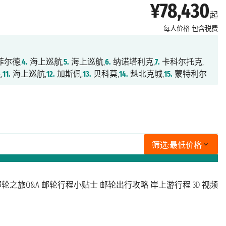
¥78,430
起
每人价格
包含税费
尔德,
4.
海上巡航,
5.
海上巡航,
6.
纳诺塔利克,
7.
卡科尔托克,
,
11.
海上巡航,
12.
加斯佩,
13.
贝科莫,
14.
魁北克城,
15.
蒙特利尔
筛选:
最低价格
轮之旅Q&A
邮轮行程小贴士
邮轮出行攻略
岸上游行程
3D 视频