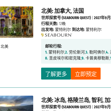
北美: 加拿大, 法国
世邦探索号 (SEABOURN QUEST)
|
2027年9
行程天数:
12晚
出发地:
蒙特利尔
到达地:
蒙特利尔
邮轮行程:
1.
蒙特利尔,
2.
劳伦斯河,
3.
勒阿佛尔,
4.
8.
圣皮埃尔和密克隆,
9.
卡普奥穆勒斯,
了解更多
立即预定
北美: 冰岛, 格陵兰岛, 智利, 
世邦探索号 (SEABOURN QUEST)
|
2027年9月