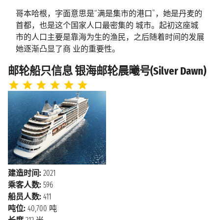
哥本哈根，字面意思是“满是集市的港口”，她是丹麦的
2026年8月24日星期一
首都，也是这个国家人口最密集的 城市。起初这座城
奥尔登
上午8:00 - 下午5:00
市的人口主要是靠海为生的渔民，之后随着时间的发展
她逐渐凸显了商 业的重要性。
2026年8月25日星期二
VIK
哥本哈根全年都有很多来自全世界各地的游客，尤其是
邮轮船只信息 银海邮轮晨曦号(Silver Dawn)
上午8:00 - 下午6:00
到了夏天，来自乘坐邮轮从北欧其 他国家来的游客更
海上巡航
2026年8月26日星期三
是络绎不绝，人们往往喜欢在邮轮出发前先在出发的城
市待上一段时间 ，感受一下当地的人文氛围。 这座城
2026年8月27日星期四
奥尔堡
市里最著名且最有标志性的景点非小美人鱼莫属了，她
上午8:00 - 下午6:00
是一座处于港口入口处的一 尊铜制雕像，此外还有蒂
沃利花园，这是建造于1843年的当地最大的花园之一，
2026年8月28日星期五
每到夏 天人们都喜欢来到公园的草坪上休息晒太阳
哥本哈根
上午7:00
浴。
建造时间:
2021
乘客人数:
596
船员人数:
411
吨位:
40,700 吨