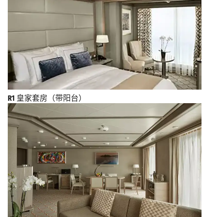
R1
皇家套房（带阳台）