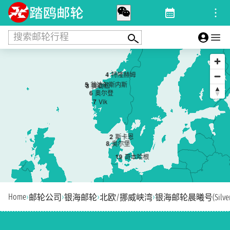
搜索邮轮行程
4
特隆赫姆
5
翁达尔斯内斯
3
奥勒松
6
奥尔登
7
Vik
2
斯卡恩
8
奥尔堡
1
9
哥本哈根
Home
›
›
›
›
邮轮公司
银海邮轮
北欧/挪威峡湾
银海邮轮晨曦号(Silver 