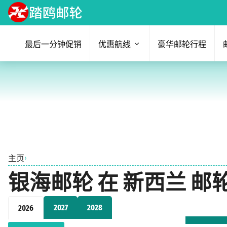
最后一分钟促销
优惠航线
豪华邮轮行程
›
主页
银海邮轮 在 新西兰 邮
2027
2028
2026