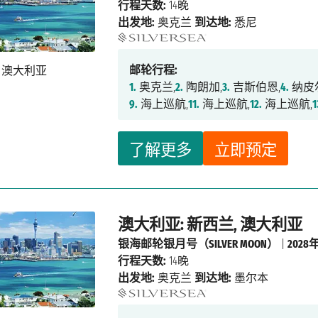
行程天数:
14晚
出发地:
奥克兰
到达地:
悉尼
邮轮行程:
1.
奥克兰,
2.
陶朗加,
3.
吉斯伯恩,
4.
纳皮
9.
海上巡航,
11.
海上巡航,
12.
海上巡航,
1
了解更多
立即预定
澳大利亚: 新西兰, 澳大利亚
银海邮轮银月号（SILVER MOON）
|
2028
行程天数:
14晚
出发地:
奥克兰
到达地:
墨尔本