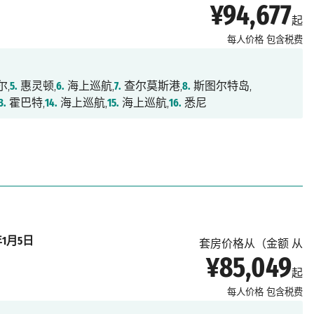
¥94,677
起
每人价格
包含税费
尔,
5.
惠灵顿,
6.
海上巡航,
7.
查尔莫斯港,
8.
斯图尔特岛,
3.
霍巴特,
14.
海上巡航,
15.
海上巡航,
16.
悉尼
年1月5日
套房价格从（金额 从
¥85,049
起
每人价格
包含税费