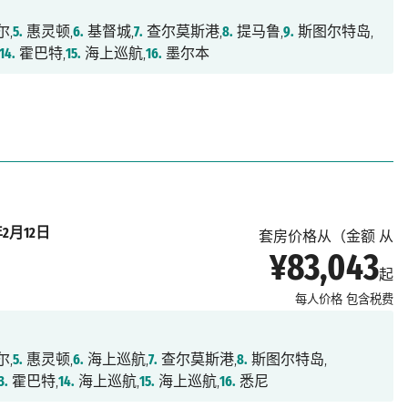
尔,
5.
惠灵顿,
6.
基督城,
7.
查尔莫斯港,
8.
提马鲁,
9.
斯图尔特岛,
14.
霍巴特,
15.
海上巡航,
16.
墨尔本
年2月12日
套房价格从（金额 从
¥83,043
起
每人价格
包含税费
尔,
5.
惠灵顿,
6.
海上巡航,
7.
查尔莫斯港,
8.
斯图尔特岛,
3.
霍巴特,
14.
海上巡航,
15.
海上巡航,
16.
悉尼