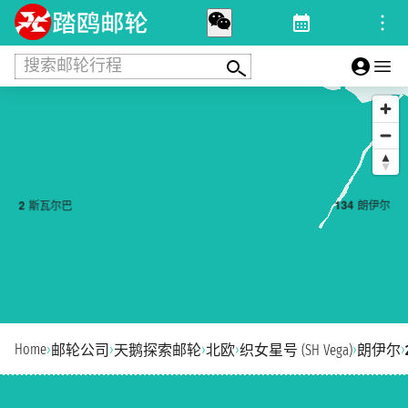
搜索邮轮行程
1
3
4
朗伊尔
2
斯瓦尔巴
Home
›
›
›
›
›
›
邮轮公司
天鹅探索邮轮
北欧
织女星号 (SH Vega)
朗伊尔