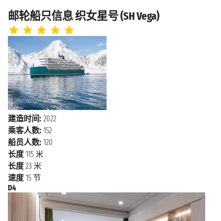
邮轮船只信息 织女星号 (SH Vega)
建造时间:
2022
乘客人数:
152
船员人数:
120
长度
115 米
长度
23 米
速度
15 节
D4