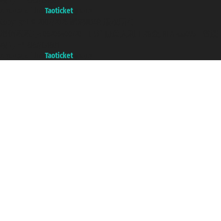
权号 n° 6167/131601
A portal of the
Taoticket
group
Copyright © 2007/2026 踏鸥邮轮 版权所有
增值税税号: 06206400720 - 已注册意大利工商会, REA 433093 - 省授
权号 n° 6167/131601
A portal of the
Taoticket
group