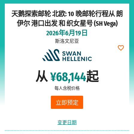
天鹅探索邮轮 北欧: 10 晚邮轮行程从 朗
伊尔 港口出发 和 织女星号 (SH Vega)
2026年6月19日
斯洛文尼亚
从
¥68,144
起
每人含税价格
立即预定
变更日期