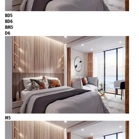
BD5
BD6
BM5
D6
M5