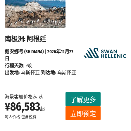
南极洲: 阿根廷
戴安娜号 (SH DIANA)
|
2026年12月27
日
行程天数:
9晚
出发地:
乌斯怀亚
到达地:
乌斯怀亚
海景客舱价格从 从
了解更多
¥86,583
起
立即预定
每人价格
包含税费