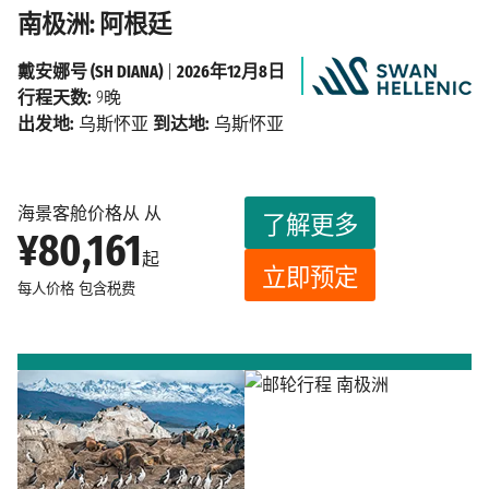
南极洲: 阿根廷
戴安娜号 (SH DIANA)
|
2026年12月8日
行程天数:
9晚
出发地:
乌斯怀亚
到达地:
乌斯怀亚
海景客舱价格从 从
了解更多
¥80,161
起
立即预定
每人价格
包含税费