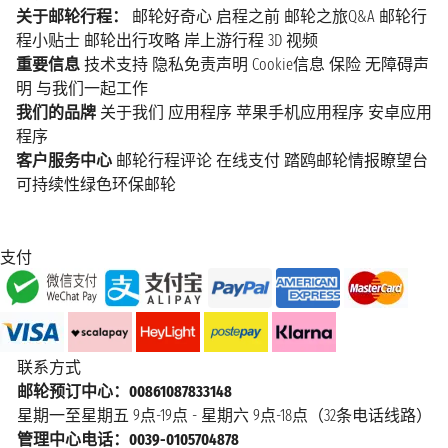
关于邮轮行程：
邮轮好奇心
启程之前
邮轮之旅Q&A
邮轮行
程小贴士
邮轮出行攻略
岸上游行程
3D 视频
重要信息
技术支持
隐私免责声明
Cookie信息
保险
无障碍声
明
与我们一起工作
我们的品牌
关于我们
应用程序
苹果手机应用程序
安卓应用
程序
客户服务中心
邮轮行程评论
在线支付
踏鸥邮轮情报瞭望台
可持续性绿色环保邮轮
支付
联系方式
邮轮预订中心：00861087833148
星期一至星期五 9点-19点 - 星期六 9点-18点（32条电话线路）
管理中心电话：0039-0105704878