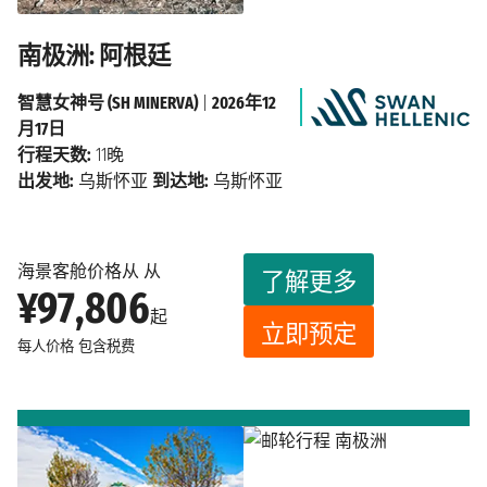
南极洲: 阿根廷
智慧女神号 (SH MINERVA)
|
2026年12
月17日
行程天数:
11晚
出发地:
乌斯怀亚
到达地:
乌斯怀亚
海景客舱价格从 从
了解更多
¥97,806
起
立即预定
每人价格
包含税费