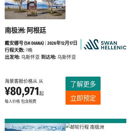
南极洲: 阿根廷
戴安娜号 (SH DIANA)
|
2026年12月17日
行程天数:
9晚
出发地:
乌斯怀亚
到达地:
乌斯怀亚
海景客舱价格从 从
了解更多
¥80,971
起
立即预定
每人价格
包含税费