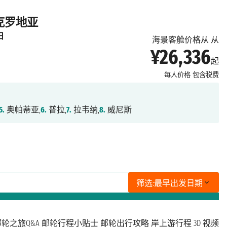
 克罗地亚
日
海景客舱价格从 从
¥26,336
起
每人价格
包含税费
5.
奥帕蒂亚,
6.
普拉,
7.
拉韦纳,
8.
威尼斯
筛选:
最早出发日期
轮之旅Q&A
邮轮行程小贴士
邮轮出行攻略
岸上游行程
3D 视频