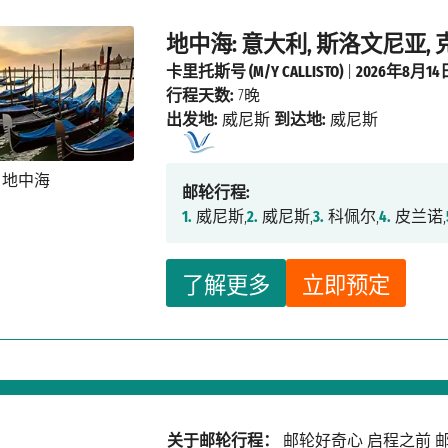
地中海: 意大利, 斯洛文尼亚,
卡里托斯号 (M/Y CALLISTO)
|
2026年8月14
行程天数:
7晚
出发地:
威尼斯
到达地:
威尼斯
邮轮行程:
1.
威尼斯,
2.
威尼斯,
3.
科佩尔,
4.
皮兰诺,
了解更多
立即预定
关于邮轮行程：
邮轮好奇心
启程之前
邮