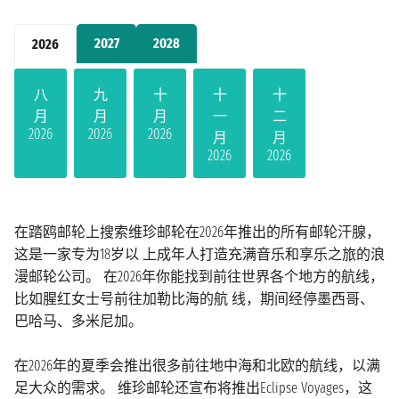
2027
2028
2026
八
九
十
十
十
月
月
月
一
二
2026
2026
2026
月
月
2026
2026
在踏鸥邮轮上搜索维珍邮轮在2026年推出的所有邮轮汗腺，
这是一家专为18岁以 上成年人打造充满音乐和享乐之旅的浪
漫邮轮公司。 在2026年你能找到前往世界各个地方的航线，
比如腥红女士号前往加勒比海的航 线，期间经停墨西哥、
巴哈马、多米尼加。
在2026年的夏季会推出很多前往地中海和北欧的航线，以满
足大众的需求。 维珍邮轮还宣布将推出Eclipse Voyages，这