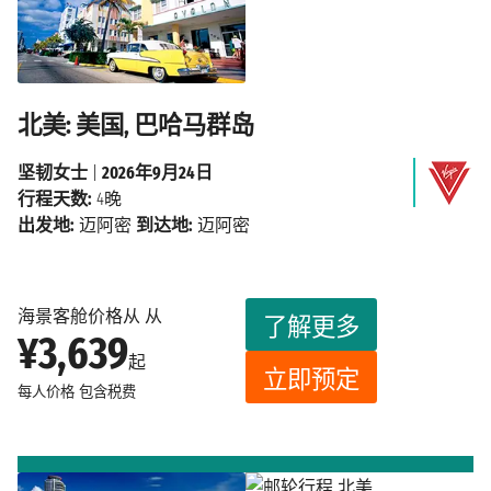
北美: 美国, 巴哈马群岛
坚韧女士
|
2026年9月24日
行程天数:
4晚
出发地:
迈阿密
到达地:
迈阿密
海景客舱价格从 从
了解更多
¥3,639
起
立即预定
每人价格
包含税费