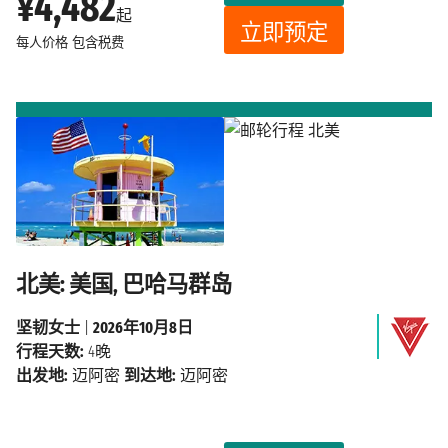
¥4,482
起
立即预定
每人价格
包含税费
北美: 美国, 巴哈马群岛
坚韧女士
|
2026年10月8日
行程天数:
4晚
出发地:
迈阿密
到达地:
迈阿密