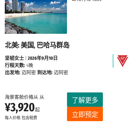
北美: 美国, 巴哈马群岛
坚韧女士
|
2026年9月10日
行程天数:
4晚
出发地:
迈阿密
到达地:
迈阿密
海景客舱价格从 从
了解更多
¥3,920
起
立即预定
每人价格
包含税费