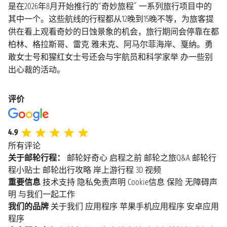
是在2026年8月开始推行的“奇妙旅程” 一系列旅行项目中的
其中一个。这些航线的行程都从12晚到15晚不等，为旅客提
供在看上观看奇妙的日蚀景象的机会，旅行期间会停靠在都
柏林、格拉斯哥、雷克 雅未克、阿马尔菲海岸、戛纳。勇
敢女士号和猩红女士号还会与宇航员和科学家举 办一些别
出心裁的活动。
评价
4.9
所有评论
关于邮轮行程：
邮轮好奇心
启程之前
邮轮之旅Q&A
邮轮行
程小贴士
邮轮出行攻略
岸上游行程
3D 视频
重要信息
技术支持
隐私免责声明
Cookie信息
保险
无障碍声
明
与我们一起工作
我们的品牌
关于我们
应用程序
苹果手机应用程序
安卓应用
程序