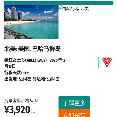
北美: 美国, 巴哈马群岛
猩红女士 (SCARLET LADY)
|
2026年12
月17日
行程天数:
4晚
出发地:
迈阿密
到达地:
迈阿密
海景客舱价格从 从
了解更多
¥3,920
起
立即预定