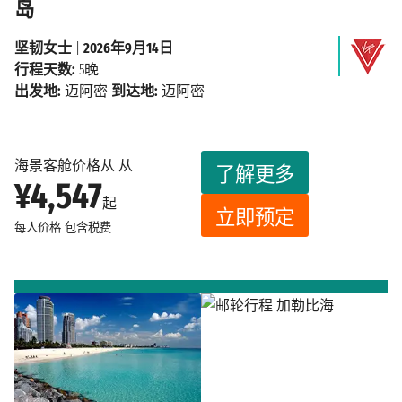
岛
坚韧女士
|
2026年9月14日
行程天数:
5晚
出发地:
迈阿密
到达地:
迈阿密
海景客舱价格从 从
了解更多
¥4,547
起
立即预定
每人价格
包含税费