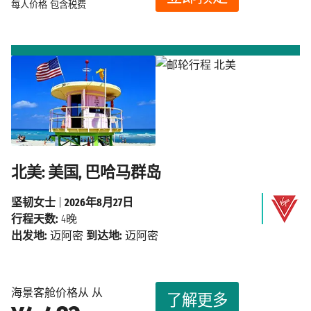
每人价格
包含税费
北美: 美国, 巴哈马群岛
坚韧女士
|
2026年8月27日
行程天数:
4晚
出发地:
迈阿密
到达地:
迈阿密
海景客舱价格从 从
了解更多