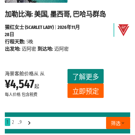
加勒比海: 美国, 墨西哥, 巴哈马群岛
猩红女士 (SCARLET LADY)
|
2026年11月
28日
行程天数:
5晚
出发地:
迈阿密
到达地:
迈阿密
海景客舱价格从 从
了解更多
¥4,547
起
立即预定
每人价格
包含税费
1
2
..9
筛选