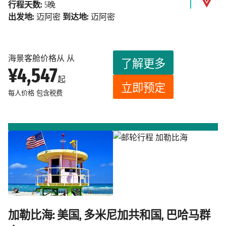
行程天数:
5晚
出发地:
迈阿密
到达地:
迈阿密
海景客舱价格从 从
了解更多
¥4,547
起
立即预定
每人价格
包含税费
加勒比海: 美国, 多米尼加共和国, 巴哈马群