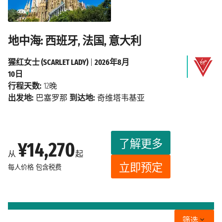
地中海: 西班牙, 法国, 意大利
猩红女士 (SCARLET LADY)
|
2026年8月
10日
行程天数:
12晚
出发地:
巴塞罗那
到达地:
奇维塔韦基亚
了解更多
¥14,270
从
起
立即预定
每人价格
包含税费
筛选