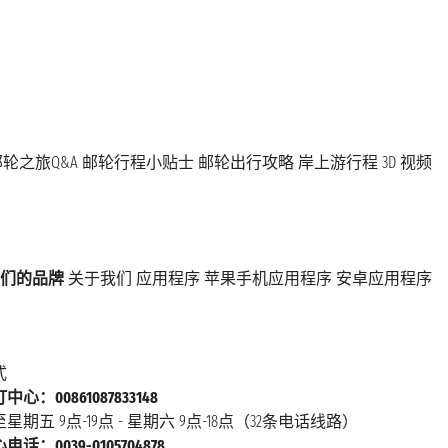
轮之旅Q&A
邮轮行程小贴士
邮轮出行攻略
岸上游行程
3D 视频
们的品牌
关于我们
应用程序
苹果手机应用程序
安卓应用程序
式
心：00861087833148
星期五 9点-19点 - 星期六 9点-18点（32条电话线路）
话：0039-0105704878