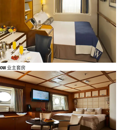
OW
业主套房