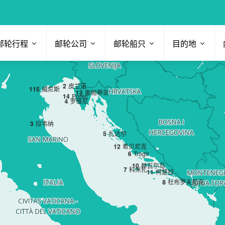
邮轮行程
邮轮公司
邮轮船只
目的地
2
皮兰诺
1
15
威尼斯
13
奥帕蒂亚
14
Porec
4
罗维尼
3
拉韦纳
5
扎达尔
12
希贝尼克
6
Trogir
10
赫瓦尔岛
7
科米扎
11
柯楚拉
8
杜布罗夫尼克