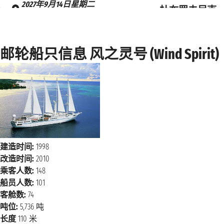
2027年9月14日星期二
杜布罗夫尼克
上午8:00 - 下午5:00
2027年9月15日星期三
MONOPOLI
邮轮船只信息 风之灵号 (Wind Spirit)
上午8:00 - 下午5:00
2027年9月16日星期四
赫瓦尔岛
上午9:00 - 下午10:00
2027年9月17日星期五
柯楚拉
下午2:30 - 下午9:00
建造时间:
1998
2027年9月18日星期六
希贝尼克
改造时间:
2010
上午9:30 - 下午6:00
乘客人数:
148
船员人数:
101
2027年9月19日星期日
奥帕蒂亚
客舱数:
74
下午1:00 - 下午10:00
吨位:
5,736 吨
长度
110 米