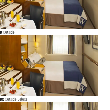
B
Outside
BX
Outside Deluxe