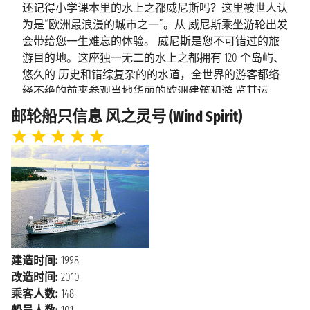
还记得小学课本里的水上之都威尼斯吗？这里被世人认
杜布罗夫尼
2027年4月13日星期二
为是“欧洲最浪漫的城市之一”。从 威尼斯乘坐游轮出发
上午9:00 - 下午11:00
克
会带给您一生难忘的体验。 威尼斯是您不可错过的旅
游目的地。这座独一无二的水上之都拥有 120 个岛屿、
海上巡航
2027年4月14日星期三
悠久的 历史和错综复杂的的水道，全世界的游客都络
绎不绝的前来参观当地华丽的欧洲建筑和游 览其运
2027年4月15日星期四
皮兰诺
河。宽阔的威尼斯大运河是城市的主动脉，是城市的
邮轮船只信息 风之灵号 (Wind Spirit)
上午9:00 - 下午10:00
“高速公路”，也被称为“水上香 榭丽舍”。其他的两千多
条水稻则构成了威尼斯的“城市干道”。 不同于白天，夜
2027年4月16日星期五
威尼斯
晚的威尼斯弥漫了神秘又浪漫的气息，灯光在水面上荡
上午8:00 下午11:59
漾，小巷子里的餐 馆到处都是人们的欢笑声和酒杯
声，让人不禁想起梵高著名的画作《夜晚露天咖啡
座》。 您可以在威尼斯的玻璃岛找到非常有当地特色
的玻璃纪念品，但最持久的记忆将是您对这 座城市本
身的印象。
建造时间:
1998
改造时间:
2010
乘客人数:
148