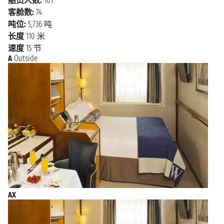
船员人数:
101
客舱数:
74
吨位:
5,736 吨
长度
110 米
速度
15 节
A
Outside
AX