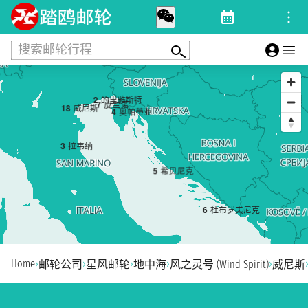
搜索邮轮行程
2
的里雅斯特
7
皮兰诺
1
8
威尼斯
4
奥帕蒂亚
3
拉韦纳
5
希贝尼克
6
杜布罗夫尼克
Home
›
›
›
›
›
邮轮公司
星风邮轮
地中海
风之灵号 (Wind Spirit)
威尼斯