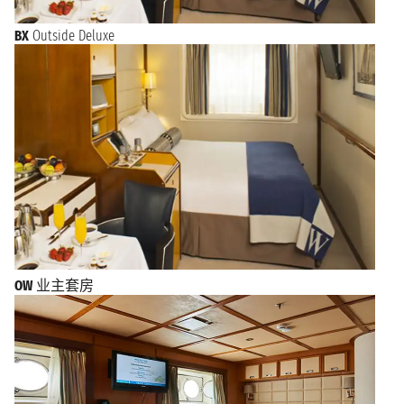
BX
Outside Deluxe
OW
业主套房