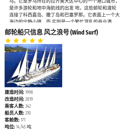
上午8:00 - 下午5:00
马。它是罗马所在的拉齐奥大区中心的一个港口城市，
是许多游轮和地中海航线的出发 地，这些邮轮和渡轮
2026年9月1日星期二
连接了科西嘉岛、撒丁岛和巴塞罗那。它表面上一个大
埃尔科莱港
上午8:30 - 下午6:00
海边的宁静小镇，而 实则是一个繁忙混乱的商业港
口。 这个小城沿着绵延的海岸线发展的，在以北的米
邮轮船只信息 风之浪号 (Wind Surf)
尼翁河（Mignon River）和以南的马兰戈内河
奇维塔韦基
2026年9月2日星期三
（Marangone River）之间。 这里有很多海湾和沙滩，同
上午6:00 下午11:59
亚
时也是意大利中部的一个艺术和历史名城。这座古老小
城里有很多历 史古迹、花园、别墅和艺术品，参观完
这些文化遗迹后，您还可以前往第勒尼安海的沙滩上晒
晒 太阳、去参观菲康塞拉温泉浴场，或是近距离参观
伊特鲁里亚人的发掘地。所以无论是体验慵懒 的地中
海生活还是参观辉煌的历史古迹，这里都是绝佳的旅游
地。
建造时间:
1998
改造时间:
2019
乘客人数:
342
船员人数:
210
客舱数:
171
吨位:
14,745 吨