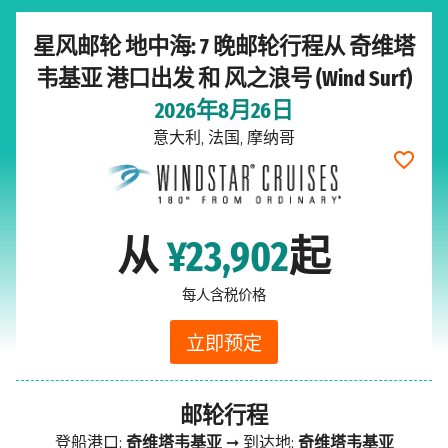
星风邮轮 地中海: 7 晚邮轮行程从 奇维塔
韦基亚 港口出发 和 风之浪号 (Wind Surf)
2026年8月26日
意大利, 法国, 摩纳哥
从
¥23,902
起
每人含税价格
立即预定
邮轮行程
登船港口:
奇维塔韦基亚
➞ 到达地:
奇维塔韦基亚