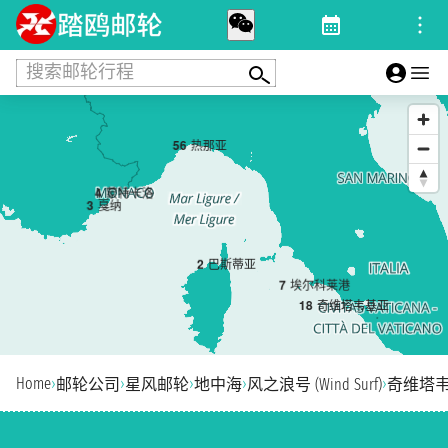
搜索邮轮行程
5
6
热那亚
4
蒙特卡洛
3
戛纳
2
巴斯蒂亚
7
埃尔科莱港
1
8
奇维塔韦基亚
Home
›
›
›
›
›
邮轮公司
星风邮轮
地中海
风之浪号 (Wind Surf)
奇维塔