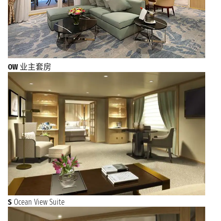
OW
业主套房
S
Ocean View Suite