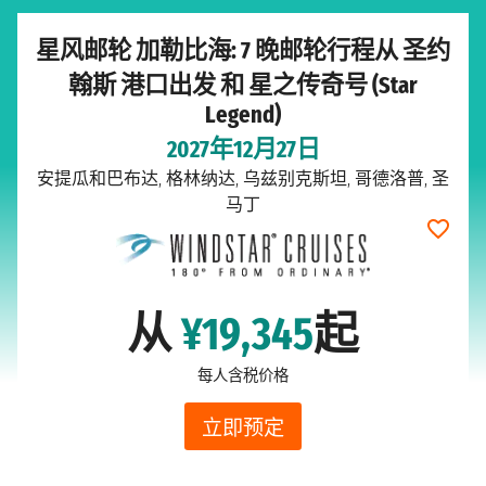
星风邮轮 加勒比海: 7 晚邮轮行程从 圣约
翰斯 港口出发 和 星之传奇号 (Star
Legend)
2027年12月27日
安提瓜和巴布达, 格林纳达, 乌兹别克斯坦, 哥德洛普, 圣
马丁
从
¥19,345
起
每人含税价格
立即预定