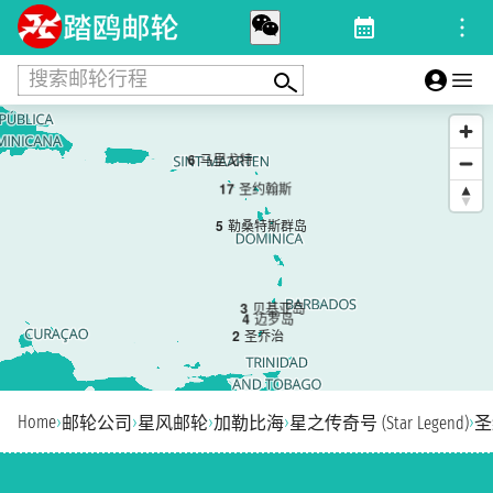
搜索邮轮行程
6
马里戈特
1
7
圣约翰斯
5
勒桑特斯群岛
3
贝基亚岛
4
迈罗岛
2
圣乔治
Home
›
›
›
›
›
邮轮公司
星风邮轮
加勒比海
星之传奇号 (Star Legend)
圣