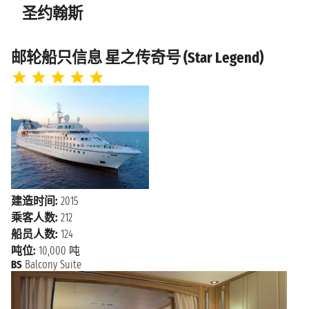
圣约翰斯
勒桑特斯群
2028年1月1日星期六
上午10:00 - 下午5:00
岛
邮轮船只信息 星之传奇号 (Star Legend)
2028年1月2日星期日
马里戈特
上午8:00 - 下午3:00
2028年1月3日星期一
圣约翰斯
上午7:00 下午11:59
建造时间:
2015
乘客人数:
212
船员人数:
124
吨位:
10,000 吨
BS
Balcony Suite