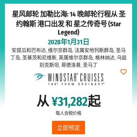
星风邮轮 加勒比海: 14 晚邮轮行程从 圣
约翰斯 港口出发 和 星之传奇号 (Star
Legend)
2028年1月31日
安提瓜和巴布达, 维尔京群岛, 法属安地列斯群岛, 圣马
丁岛, 圣基茨和尼维斯, 英属维尔京群岛, 格林纳达, 乌兹
别克斯坦, 哥德洛普, 圣马丁
从
¥31,282
起
每人含税价格
立即预定