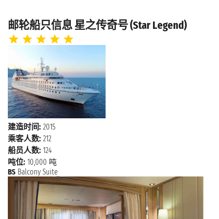
约斯特·范代
邮轮船只信息 星之传奇号 (Star Legend)
2028年2月5日星期六
上午9:00 - 下午10:00
克岛
维尔京戈尔
2028年2月6日星期日
上午8:00 - 下午5:00
达岛
2028年2月7日星期一
圣约翰斯
上午7:00 - 下午7:00
建造时间:
2015
海上巡航
2028年2月8日星期二
乘客人数:
212
船员人数:
124
2028年2月9日星期三
圣乔治
吨位:
10,000 吨
上午9:00 - 下午10:00
BS
Balcony Suite
2028年2月10日星期四
贝基亚岛
上午8:00 - 下午10:00