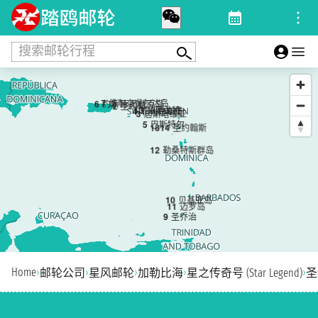
搜索邮轮行程
7
维尔京戈尔达岛
6
约斯特·范代克岛
2
圣约翰
13
马里戈特
4
菲利普斯堡
3
居斯塔维亚
5
巴斯特尔
1
8
14
圣约翰斯
12
勒桑特斯群岛
10
贝基亚岛
11
迈罗岛
9
圣乔治
Home
›
›
›
›
›
邮轮公司
星风邮轮
加勒比海
星之传奇号 (Star Legend)
圣