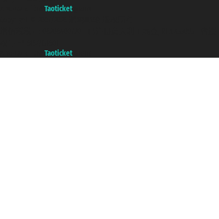
A portal of the
Taoticket
group
Copyright © 2007/2026 踏鸥邮轮 版权所有
增值税税号: 06206400720 - 已注册意大利工商会, REA 433093 - 省授
权号 n° 6167/131601
A portal of the
Taoticket
group