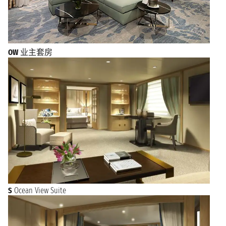
OW
业主套房
S
Ocean View Suite