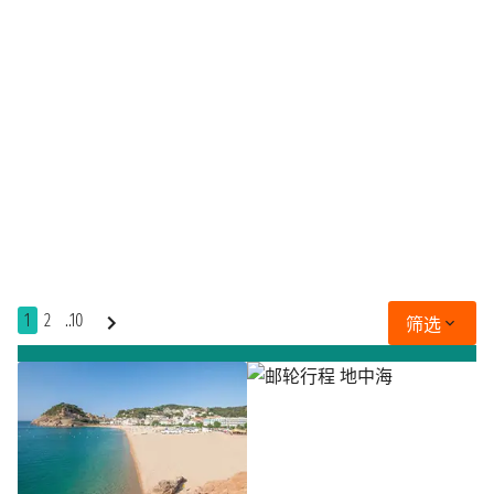
1
2
..10
筛选