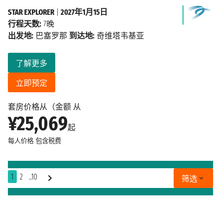
STAR EXPLORER
|
2027年1月15日
行程天数:
7晚
出发地:
巴塞罗那
到达地:
奇维塔韦基亚
了解更多
立即预定
套房价格从（金额 从
¥25,069
起
每人价格
包含税费
1
2
..10
筛选