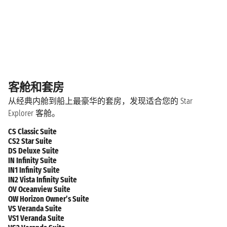
客舱和套房
从经典内舱到船上最豪华的套房，发现适合您的 Star
Explorer 客舱。
CS Classic Suite
CS2 Star Suite
DS Deluxe Suite
IN Infinity Suite
IN1 Infinity Suite
IN2 Vista Infinity Suite
OV Oceanview Suite
OW Horizon Owner’s Suite
VS Veranda Suite
VS1 Veranda Suite