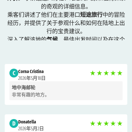
的奇观的详细信息。
乘客们讲述了他们在主要港口
短途旅行
中的冒险
经历，并提供了关于参观什么和如何在陆地上出
行的宝贵建议。
深入了解该地的
气候
、最佳出发时间以及在这个
美丽目的地航行时经历的最令人难忘的时刻。
这些意见将帮助您了解会有哪些期待、哪些停靠
点不容错过以及如何最好地组织您的旅行。 查看
Corna Cristina
评价以规划适合您的假期，并准备好迎接一次非
C
★
★
★
★
★
2026年5月18日
凡的体验。
地中海邮轮
非常有趣的地方。
Donatella
D
★
★
★
★
★
2026年5月2日