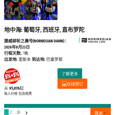
地中海: 葡萄牙, 西班牙, 直布罗陀
挪威邮轮之晨号(NORWEGIAN DAWN)
|
2026年8月23日
行程天数:
7晚
出发地:
里斯本
到达地:
巴塞罗那
了解更多
在线预订
从
¥5,876
起
每人价格
包含税费
1
2
..38
筛选