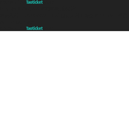
A portal of the
Taoticket
group
Copyright © 2007/2026 踏鸥邮轮 版权所有
增值税税号: 06206400720 - 已注册意大利工商会, REA 433093 - 省授
权号 n° 6167/131601
A portal of the
Taoticket
group