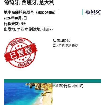
葡萄牙, 西班牙, 意大利
地中海邮轮歌剧号（MSC OPERA）
|
2026年10月5日
行程天数:
5晚
出发地:
里斯本
到达地:
热那亚
从
¥3,359
起
每人价格
包含税费