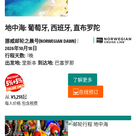
地中海: 葡萄牙, 西班牙, 直布罗陀
挪威邮轮之晨号(NORWEGIAN DAWN)
|
2026年10月18日
行程天数:
7晚
出发地:
里斯本
到达地:
巴塞罗那
了解更多
在线预订
从
¥5,251
起
每人价格
包含税费