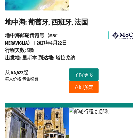
地中海: 葡萄牙, 西班牙, 法国
地中海邮轮传奇号（MSC
MERAVIGLIA）
|
2027年4月22日
行程天数:
5晚
出发地:
里斯本
到达地:
塔拉戈纳
从
¥4,522
起
了解更多
每人价格
包含税费
立即预定