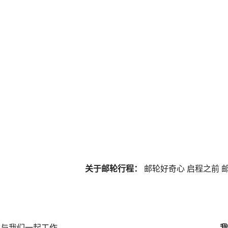
关于邮轮行程：
邮轮好奇心
启程之前
邮
与我们一起工作
我