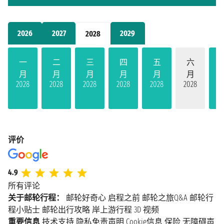
2026
2027
2029
2028
一
二
三
四
五
六
月
月
月
月
月
月
2028
2028
2028
2028
2028
2028
20
评价
4.9
所有评论
关于邮轮行程：
邮轮好奇心
启程之前
邮轮之旅Q&A
邮轮行
程小贴士
邮轮出行攻略
岸上游行程
3D 视频
重要信息
技术支持
隐私免责声明
Cookie信息
保险
无障碍声