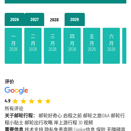
2026
2027
2029
2028
一
二
三
四
五
六
月
月
月
月
月
月
2028
2028
2028
2028
2028
2028
20
评价
4.9
所有评论
关于邮轮行程：
邮轮好奇心
启程之前
邮轮之旅Q&A
邮轮行
程小贴士
邮轮出行攻略
岸上游行程
3D 视频
重要信息
技术支持
隐私免责声明
Cookie信息
保险
无障碍声