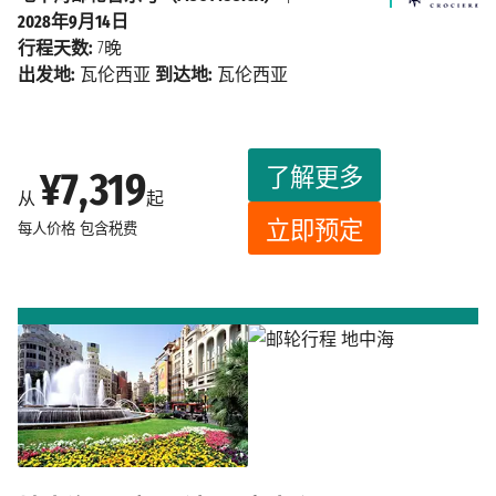
2028年9月14日
行程天数:
7晚
出发地:
瓦伦西亚
到达地:
瓦伦西亚
了解更多
¥7,319
从
起
立即预定
每人价格
包含税费