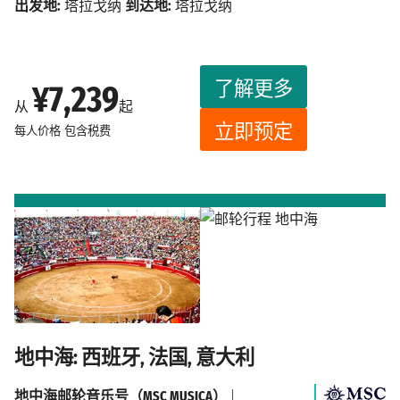
出发地:
塔拉戈纳
到达地:
塔拉戈纳
了解更多
¥7,239
从
起
立即预定
每人价格
包含税费
地中海: 西班牙, 法国, 意大利
地中海邮轮音乐号（MSC MUSICA）
|