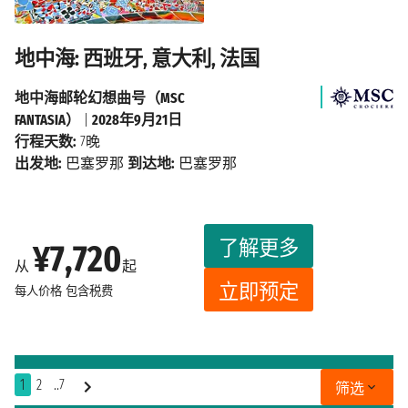
地中海: 西班牙, 意大利, 法国
地中海邮轮幻想曲号（MSC
FANTASIA）
|
2028年9月21日
行程天数:
7晚
出发地:
巴塞罗那
到达地:
巴塞罗那
了解更多
¥7,720
从
起
立即预定
每人价格
包含税费
1
2
..7
筛选