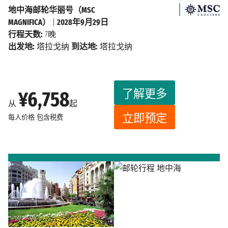
地中海邮轮华丽号（MSC
MAGNIFICA）
|
2028年9月29日
行程天数:
7晚
出发地:
塔拉戈纳
到达地:
塔拉戈纳
了解更多
¥6,758
从
起
立即预定
每人价格
包含税费