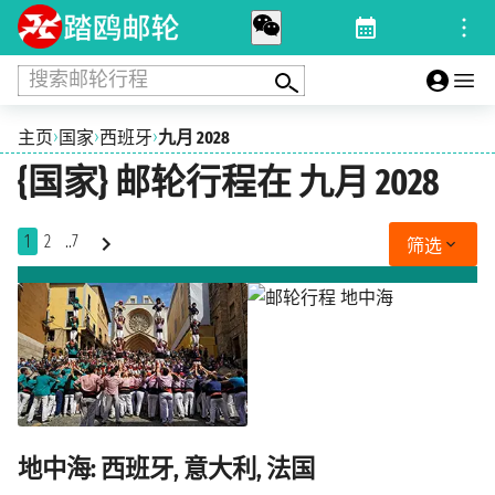
搜索邮轮行程
›
›
›
主页
国家
西班牙
九月 2028
{国家} 邮轮行程在 九月 2028
1
2
..7
筛选
地中海: 西班牙, 意大利, 法国