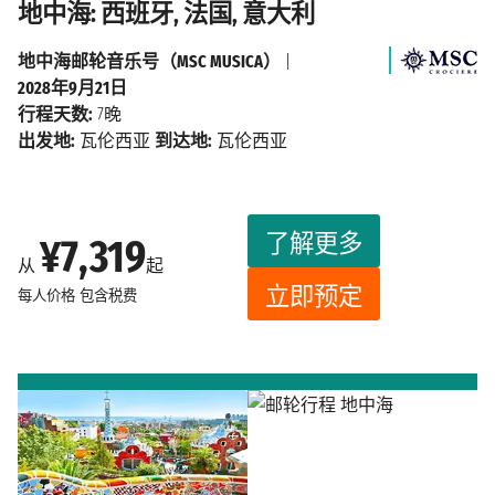
地中海: 西班牙, 法国, 意大利
地中海邮轮音乐号（MSC MUSICA）
|
2028年9月21日
行程天数:
7晚
出发地:
瓦伦西亚
到达地:
瓦伦西亚
了解更多
¥7,319
从
起
立即预定
每人价格
包含税费