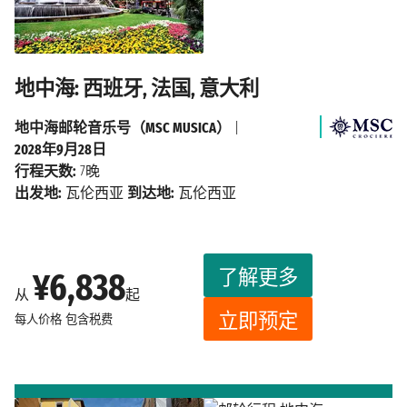
地中海: 西班牙, 法国, 意大利
地中海邮轮音乐号（MSC MUSICA）
|
2028年9月28日
行程天数:
7晚
出发地:
瓦伦西亚
到达地:
瓦伦西亚
了解更多
¥6,838
从
起
立即预定
每人价格
包含税费