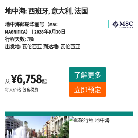
地中海: 西班牙, 意大利, 法国
地中海邮轮华丽号（MSC
MAGNIFICA）
|
2028年9月30日
行程天数:
7晚
出发地:
瓦伦西亚
到达地:
瓦伦西亚
了解更多
¥6,758
从
起
立即预定
每人价格
包含税费