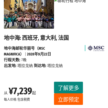
地中海: 西班牙, 意大利, 法国
地中海邮轮华丽号（MSC
MAGNIFICA）
|
2028年9月22日
行程天数:
7晚
出发地:
塔拉戈纳
到达地:
塔拉戈纳
了解更多
¥7,239
从
起
立即预定
每人价格
包含税费