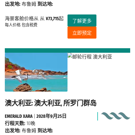
出发地:
布鲁姆
到达地:
海景客舱价格从 从
¥73,715
起
了解更多
每人价格
包含税费
立即预定
澳大利亚: 澳大利亚, 所罗门群岛
EMERALD XARA
|
2028年9月25日
行程天数:
10晚
出发地:
布鲁姆
到达地: