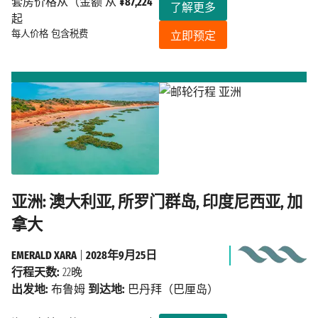
套房价格从（金额 从
¥87,224
了解更多
起
每人价格
包含税费
立即预定
亚洲: 澳大利亚, 所罗门群岛, 印度尼西亚, 加
拿大
EMERALD XARA
|
2028年9月25日
行程天数:
22晚
出发地:
布鲁姆
到达地:
巴丹拜（巴厘岛）