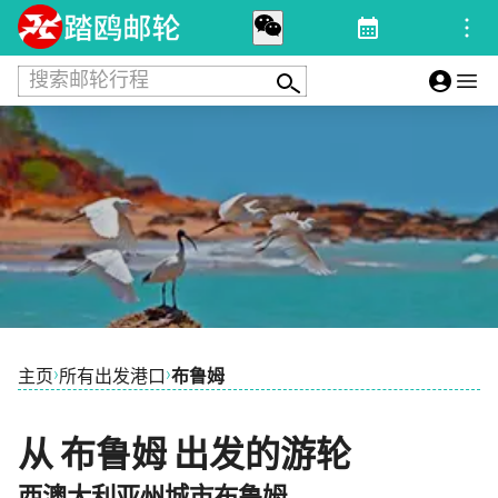
搜索邮轮行程
›
›
主页
所有出发港口
布鲁姆
从 布鲁姆 出发的游轮
西澳大利亚州城市布鲁姆