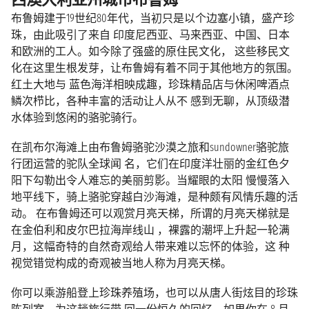
布鲁姆建于19世纪80年代，当初只是以个边塞小镇，盛产珍
珠，由此吸引了来自 印度尼西亚、马来西亚、中国、日本
和欧洲的工人。如今除了强盛的原住民文化， 这些移民文
化在这里生根发芽，让布鲁姆有着不同于其他地方的氛围。
红土大地与 蓝色海洋相映成趣，珍珠精品店与休闲啤酒点
鳞次栉比，各种丰富的活动让人从不 感到无聊，从顶级潜
水体验到悠闲的骆驼骑行。
在凯布尔海滩上由布鲁姆骆驼沙漠之旅和sundowner骆驼旅
行团运营的驼队全球闻 名，它们在印度洋壮丽的金红色夕
阳下勾勒出令人难忘的美丽剪影。当耀眼的太阳 慢慢落入
地平线下，骑上骆驼穿越白沙海滩，是种颇有风情乐趣的活
动。 在布鲁姆还可以观赏月亮天梯，所谓的月亮天梯就是
在金伯利和皮尔巴拉海岸线山 ，裸露的潮坪上升起一轮满
月，这幅奇特的自然奇观给人带来难以忘怀的体验，这 种
视觉错觉构成的奇观被当地人称为月亮天梯。
你可以乘游船登上珍珠养殖场，也可以从唐人街炫目的珍珠