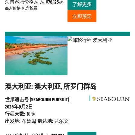
海景客舱价格从 从
¥78,125
起
了解更多
每人价格
包含税费
立即预定
澳大利亚: 澳大利亚, 所罗门群岛
世邦追击号 (SEABOURN PURSUIT)
|
2026年9月2日
行程天数:
10晚
出发地:
布鲁姆
到达地:
达尔文