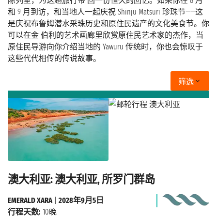
陈列室，为这趟旅行带 回一份恒久的回忆。如果你在 8 月
和 9 月到访，和当地人一起庆祝 Shinju Matsuri 珍珠节——这
是庆祝布鲁姆潜水采珠历史和原住民遗产的文化美食节。你
可以在金 伯利的艺术画廊里欣赏原住民艺术家的杰作，当
原住民导游向你介绍当地的 Yawuru 传统时，你也会惊叹于
这些代代相传的传说故事。
筛选
澳大利亚: 澳大利亚, 所罗门群岛
EMERALD XARA
|
2028年9月5日
行程天数:
10晚