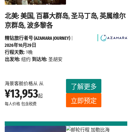
北美: 美国, 百慕大群岛, 圣马丁岛, 英属维尔
京群岛, 波多黎各
精钻旅行者号 (AZAMARA JOURNEY)
|
2026年10月29日
行程天数:
9晚
出发地:
纽约
到达地:
圣胡安
海景客舱价格从 从
了解更多
¥13,953
起
立即预定
每人价格
包含税费