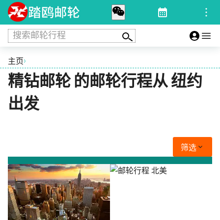
搜索邮轮行程
›
主页
精钻邮轮 的邮轮行程从 纽约
出发
筛选