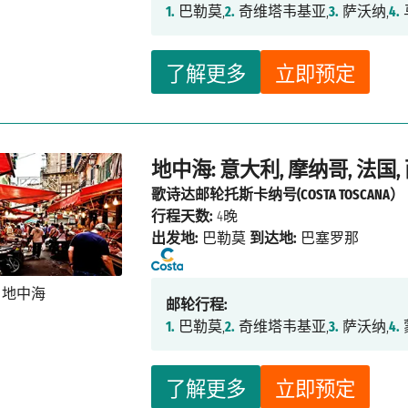
1.
巴勒莫,
2.
奇维塔韦基亚,
3.
萨沃纳,
4.
了解更多
立即预定
地中海: 意大利, 摩纳哥, 法国,
歌诗达邮轮托斯卡纳号(COSTA TOSCANA）
行程天数:
4晚
出发地:
巴勒莫
到达地:
巴塞罗那
邮轮行程:
1.
巴勒莫,
2.
奇维塔韦基亚,
3.
萨沃纳,
4.
了解更多
立即预定