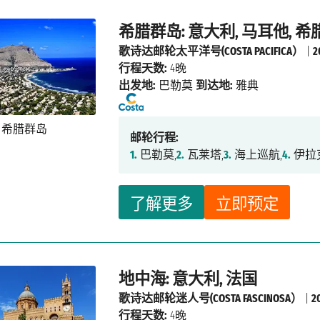
希腊群岛: 意大利, 马耳他, 希
歌诗达邮轮太平洋号(COSTA PACIFICA）
|
行程天数:
4晚
出发地:
巴勒莫
到达地:
雅典
邮轮行程:
1.
巴勒莫,
2.
瓦莱塔,
3.
海上巡航,
4.
伊拉
了解更多
立即预定
地中海: 意大利, 法国
歌诗达邮轮迷人号(COSTA FASCINOSA）
|
2
行程天数:
4晚