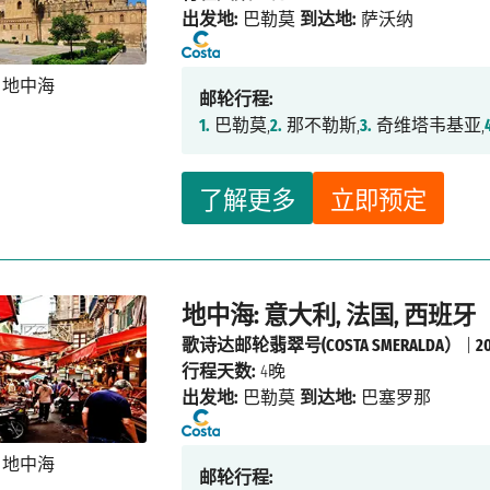
出发地:
巴勒莫
到达地:
萨沃纳
邮轮行程:
1.
巴勒莫,
2.
那不勒斯,
3.
奇维塔韦基亚,
了解更多
立即预定
地中海: 意大利, 法国, 西班牙
歌诗达邮轮翡翠号(COSTA SMERALDA）
|
2
行程天数:
4晚
出发地:
巴勒莫
到达地:
巴塞罗那
邮轮行程: