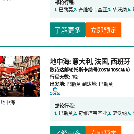
邮轮行程:
1.
巴勒莫,
2.
奇维塔韦基亚,
3.
萨沃纳,
4.
了解更多
立即预定
地中海: 意大利, 法国, 西班牙
歌诗达邮轮托斯卡纳号(COSTA TOSCANA）
行程天数:
7晚
出发地:
巴勒莫
到达地:
巴勒莫
邮轮行程:
1.
巴勒莫,
2.
奇维塔韦基亚,
3.
萨沃纳,
4.
了解更多
立即预定