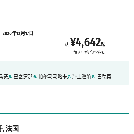
|
2026年12月17日
¥4,642
从
起
每人价格
包含税费
马赛,
5.
巴塞罗那,
6.
帕尔马马略卡,
7.
海上巡航,
8.
巴勒莫
, 法国