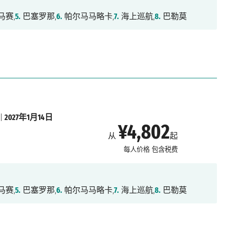
马赛,
5.
巴塞罗那,
6.
帕尔马马略卡,
7.
海上巡航,
8.
巴勒莫
|
2027年1月14日
¥4,802
从
起
每人价格
包含税费
马赛,
5.
巴塞罗那,
6.
帕尔马马略卡,
7.
海上巡航,
8.
巴勒莫