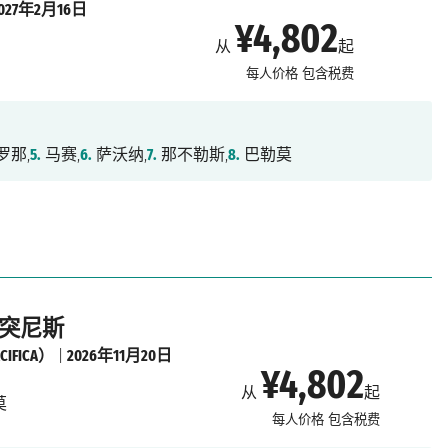
2027年2月16日
¥4,802
从
起
每人价格
包含税费
罗那,
5.
马赛,
6.
萨沃纳,
7.
那不勒斯,
8.
巴勒莫
, 突尼斯
IFICA）
|
2026年11月20日
¥4,802
从
起
莫
每人价格
包含税费