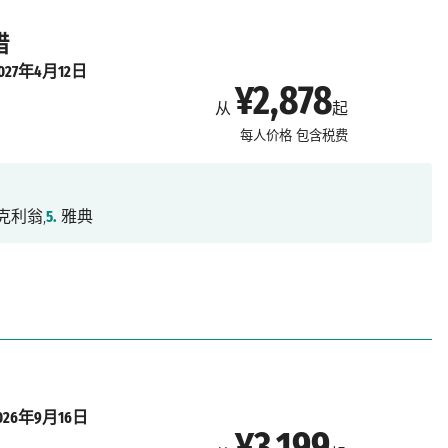
腊
2027年4月12日
¥2,878
从
起
每人价格
包含税费
克利翁,
5.
雅典
026年9月16日
¥3,199