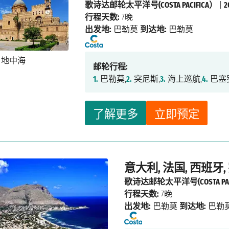
歌诗达邮轮太平洋号(COSTA PACIFICA）
|
行程天数:
7晚
出发地:
巴勒莫
到达地:
巴勒莫
邮轮行程:
1.
巴勒莫,
2.
突尼斯,
3.
海上巡航,
4.
巴塞
了解更多
立即预定
意大利, 法国, 西班牙
歌诗达邮轮太平洋号(COSTA PAC
行程天数:
7晚
出发地:
巴勒莫
到达地:
巴勒