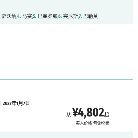
.
萨沃纳,
4.
马赛,
5.
巴塞罗那,
6.
突尼斯,
7.
巴勒莫
|
2027年1月7日
¥4,802
从
起
每人价格
包含税费