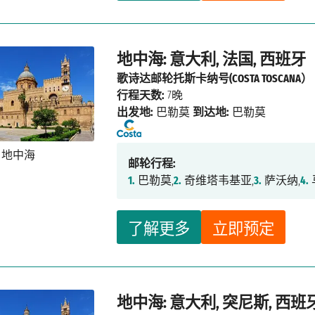
地中海: 意大利, 法国, 西班牙
歌诗达邮轮托斯卡纳号(COSTA TOSCANA）
行程天数:
7晚
出发地:
巴勒莫
到达地:
巴勒莫
邮轮行程:
1.
巴勒莫,
2.
奇维塔韦基亚,
3.
萨沃纳,
4.
了解更多
立即预定
地中海: 意大利, 突尼斯, 西班牙