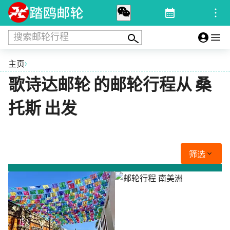
搜索邮轮行程
›
主页
歌诗达邮轮 的邮轮行程从 桑
托斯 出发
筛选