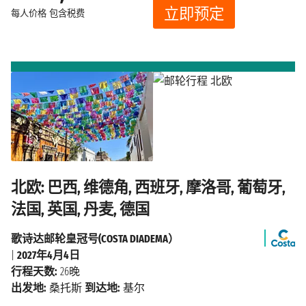
立即预定
每人价格
包含税费
北欧: 巴西, 维德角, 西班牙, 摩洛哥, 葡萄牙,
法国, 英国, 丹麦, 德国
歌诗达邮轮皇冠号(COSTA DIADEMA）
|
2027年4月4日
行程天数:
26晚
出发地:
桑托斯
到达地:
基尔