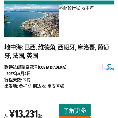
地中海: 巴西, 维德角, 西班牙, 摩洛哥, 葡萄
牙, 法国, 英国
歌诗达邮轮皇冠号(COSTA DIADEMA）
|
2027年4月4日
行程天数:
22晚
出发地:
桑托斯
到达地:
南安普顿
了解更多
¥13,231
从
起