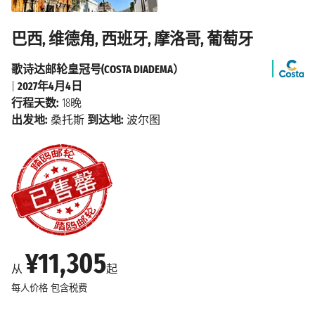
巴西, 维德角, 西班牙, 摩洛哥, 葡萄牙
歌诗达邮轮皇冠号(COSTA DIADEMA）
|
2027年4月4日
行程天数:
18晚
出发地:
桑托斯
到达地:
波尔图
¥11,305
从
起
每人价格
包含税费