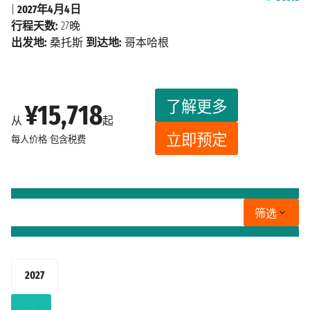
|
2027年4月4日
行程天数:
27晚
出发地:
桑托斯
到达地:
哥本哈根
了解更多
¥15,718
从
起
立即预定
每人价格
包含税费
筛选
2027