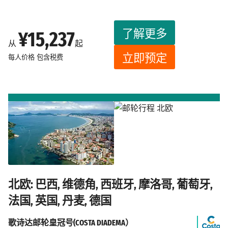
了解更多
¥15,237
从
起
立即预定
每人价格
包含税费
北欧: 巴西, 维德角, 西班牙, 摩洛哥, 葡萄牙,
法国, 英国, 丹麦, 德国
歌诗达邮轮皇冠号(COSTA DIADEMA）