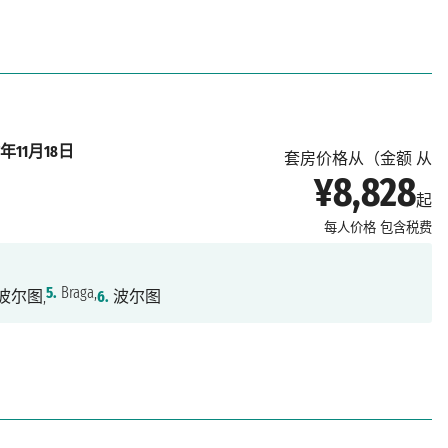
27年11月18日
套房价格从（金额 从
¥8,828
起
每人价格
包含税费
5.
Braga,
波尔图,
6.
波尔图