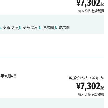
¥7,302
起
每人价格
包含税费
4.
安蒂戈港,
5.
安蒂戈港,
6.
波尔图,
7.
波尔图
26年11月4日
套房价格从（金额 从
¥7,302
起
每人价格
包含税费