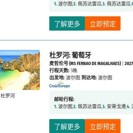
1.
波尔图,
2.
佩苏达雷瓜,
3.
佩苏达雷瓜,
了解更多
立即预定
杜罗河: 葡萄牙
麦哲伦号 (MS FERNAO DE MAGALHAES)
|
20
行程天数:
5晚
出发地:
波尔图
到达地:
波尔图
邮轮行程:
1.
波尔图,
2.
佩苏达雷瓜,
3.
安蒂戈港,
4.
了解更多
立即预定