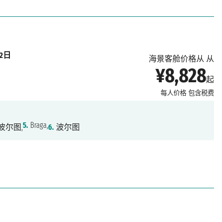
月2日
海景客舱价格从 从
¥8,828
起
每人价格
包含税费
5.
Braga,
波尔图,
6.
波尔图