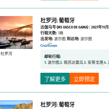
杜罗河: 葡萄牙
达伽马号 (MS VASCO DE GAMA)
|
2027年11
行程天数:
5晚
出发地:
波尔图
到达地:
波尔图
邮轮行程:
1.
波尔图,
2.
佩苏达雷瓜,
3.
安蒂戈港,
4.
了解更多
立即预定
杜罗河: 葡萄牙