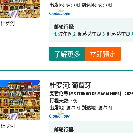
出发地:
波尔图
到达地:
波尔图
邮轮行程:
1.
波尔图,
2.
佩苏达雷瓜,
3.
佩苏达雷瓜,
了解更多
立即预定
杜罗河: 葡萄牙
麦哲伦号 (MS FERNAO DE MAGALHAES)
|
20
行程天数:
5晚
出发地:
波尔图
到达地:
波尔图
邮轮行程: