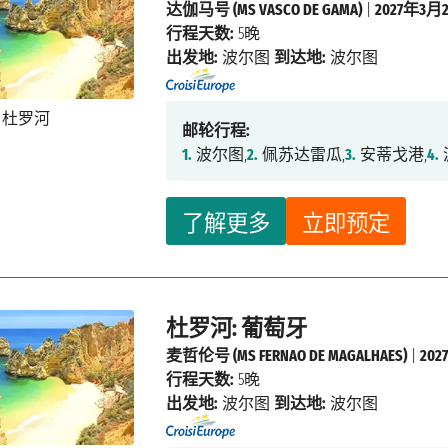
达伽马号 (MS VASCO DE GAMA)
|
2027年3月
行程天数:
5晚
出发地:
波尔图
到达地:
波尔图
邮轮行程:
1.
波尔图,
2.
佩苏达雷瓜,
3.
安蒂戈港,
4.
了解更多
立即预定
杜罗河: 葡萄牙
麦哲伦号 (MS FERNAO DE MAGALHAES)
|
20
行程天数:
5晚
出发地:
波尔图
到达地:
波尔图