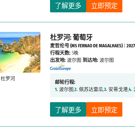
了解更多
立即预定
杜罗河: 葡萄牙
麦哲伦号 (MS FERNAO DE MAGALHAES)
|
20
行程天数:
5晚
出发地:
波尔图
到达地:
波尔图
邮轮行程:
1.
波尔图,
2.
佩苏达雷瓜,
3.
安蒂戈港,
4.
了解更多
立即预定