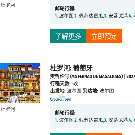
邮轮行程:
1.
波尔图,
2.
佩苏达雷瓜,
3.
安蒂戈港,
4.
了解更多
立即预定
杜罗河: 葡萄牙
麦哲伦号 (MS FERNAO DE MAGALHAES)
|
20
行程天数:
5晚
出发地:
波尔图
到达地:
波尔图
邮轮行程:
1.
波尔图,
2.
佩苏达雷瓜,
3.
安蒂戈港,
4.