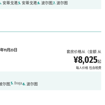
4.
安蒂戈港,
5.
安蒂戈港,
6.
波尔图,
7.
波尔图
27年11月23日
套房价格从（金额 从
¥8,025
起
每人价格
包含税费
5.
Braga,
波尔图,
6.
波尔图