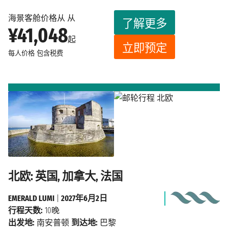
海景客舱价格从 从
了解更多
¥41,048
起
立即预定
每人价格
包含税费
北欧: 英国, 加拿大, 法国
EMERALD LUMI
|
2027年6月2日
行程天数:
10晚
出发地:
南安普顿
到达地:
巴黎