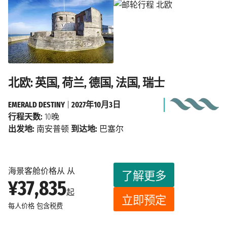
北欧: 英国, 荷兰, 德国, 法国, 瑞士
EMERALD DESTINY
|
2027年10月3日
行程天数:
10晚
出发地:
南安普顿
到达地:
巴塞尔
海景客舱价格从 从
了解更多
¥37,835
起
立即预定
每人价格
包含税费