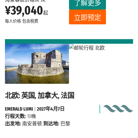
了解更多
¥39,040
起
立即预定
每人价格
包含税费
北欧: 英国, 加拿大, 法国
EMERALD LUMI
|
2027年4月7日
行程天数:
10晚
出发地:
南安普顿
到达地:
巴黎