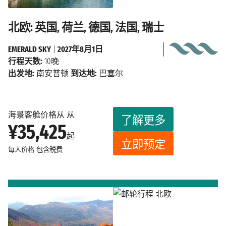
北欧: 英国, 荷兰, 德国, 法国, 瑞士
EMERALD SKY
|
2027年8月1日
行程天数:
10晚
出发地:
南安普顿
到达地:
巴塞尔
海景客舱价格从 从
了解更多
¥35,425
起
立即预定
每人价格
包含税费