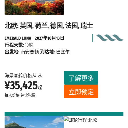
北欧: 英国, 荷兰, 德国, 法国, 瑞士
EMERALD LUNA
|
2027年10月13日
行程天数:
10晚
出发地:
南安普顿
到达地:
巴塞尔
海景客舱价格从 从
了解更多
¥35,425
起
立即预定
每人价格
包含税费