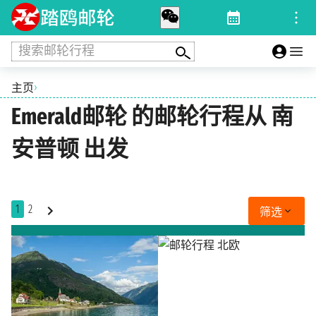
搜索邮轮行程
›
主页
Emerald邮轮 的邮轮行程从 南
安普顿 出发
1
2
筛选