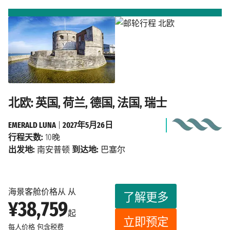
北欧: 英国, 荷兰, 德国, 法国, 瑞士
EMERALD LUNA
|
2027年5月26日
行程天数:
10晚
出发地:
南安普顿
到达地:
巴塞尔
海景客舱价格从 从
了解更多
¥38,759
起
立即预定
每人价格
包含税费