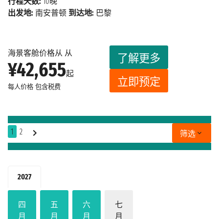
行程天数:
10晚
出发地:
南安普顿
到达地:
巴黎
海景客舱价格从 从
了解更多
¥42,655
起
立即预定
每人价格
包含税费
1
2
筛选
2027
四
五
六
七
月
月
月
月