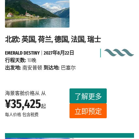
北欧: 英国, 荷兰, 德国, 法国, 瑞士
EMERALD DESTINY
|
2027年8月22日
行程天数:
10晚
出发地:
南安普顿
到达地:
巴塞尔
海景客舱价格从 从
了解更多
¥35,425
起
立即预定
每人价格
包含税费