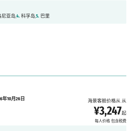
尼亚岛,
4.
科孚岛,
5.
巴里
26年10月26日
海景客舱价格从 从
¥3,247
起
每人价格
包含税费