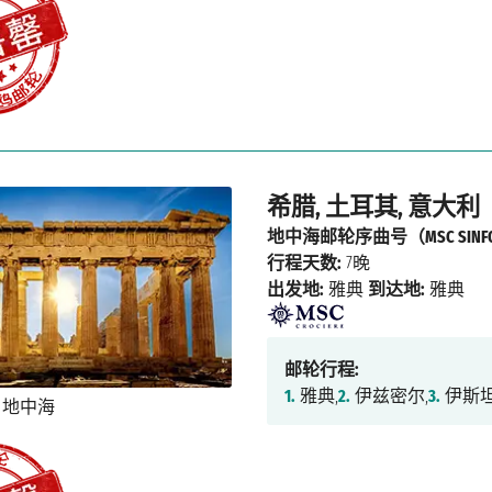
希腊, 土耳其, 意大利
地中海邮轮序曲号（MSC SINFO
行程天数:
7晚
出发地:
雅典
到达地:
雅典
邮轮行程:
1.
雅典,
2.
伊兹密尔,
3.
伊斯坦