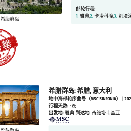
邮轮行程:
1.
雅典,
2.
卡塔科隆,
3.
凯法洛
希腊群岛: 希腊, 意大利
地中海邮轮序曲号（MSC SINFONIA）
|
20
行程天数:
3晚
出发地:
雅典
到达地:
奇维塔韦基亚