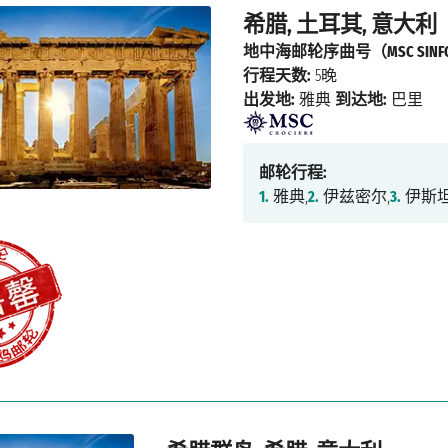
希腊, 土耳其, 意大利
地中海邮轮序曲号（MSC SINFO
行程天数:
5晚
出发地:
雅典
到达地:
巴里
邮轮行程:
1.
雅典,
2.
伊兹密尔,
3.
伊斯坦