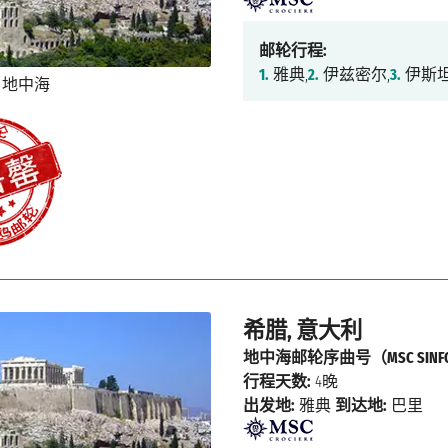
邮轮行程:
1.
雅典,
2.
伊兹密尔,
3.
伊斯坦
希腊, 意大利
地中海邮轮序曲号（MSC SINFO
行程天数:
4晚
出发地:
雅典
到达地:
巴里