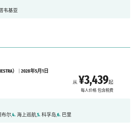
塔韦基亚
STRA）
|
2028年5月1日
¥3,439
从
起
每人价格
包含税费
布尔,
4.
海上巡航,
5.
科孚岛,
6.
巴里