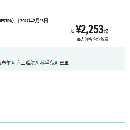
STRA）
|
2027年2月15日
¥2,253
从
起
每人价格
包含税费
布尔,
4.
海上巡航,
5.
科孚岛,
6.
巴里