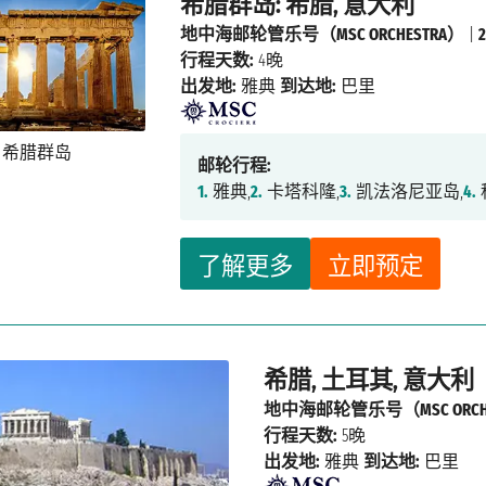
希腊群岛: 希腊, 意大利
地中海邮轮管乐号（MSC ORCHESTRA）
|
行程天数:
4晚
出发地:
雅典
到达地:
巴里
邮轮行程:
1.
雅典,
2.
卡塔科隆,
3.
凯法洛尼亚岛,
4.
了解更多
立即预定
希腊, 土耳其, 意大利
地中海邮轮管乐号（MSC ORCHE
行程天数:
5晚
出发地:
雅典
到达地:
巴里