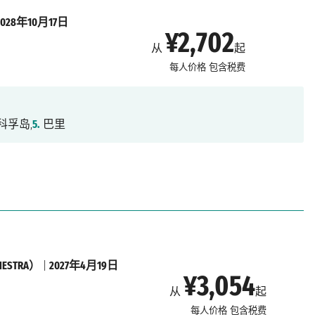
2028年10月17日
¥2,702
从
起
每人价格
包含税费
科孚岛,
5.
巴里
STRA）
|
2027年4月19日
¥3,054
从
起
每人价格
包含税费