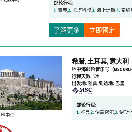
邮轮行程:
1.
雅典,
2.
卡塔科隆,
3.
海上巡航,
4.
奇维
了解更多
立即预定
希腊, 土耳其, 意大利
地中海邮轮管乐号（MSC ORCHE
行程天数:
5晚
出发地:
雅典
到达地:
巴里
邮轮行程:
1.
雅典,
2.
伊兹密尔,
3.
伊斯坦