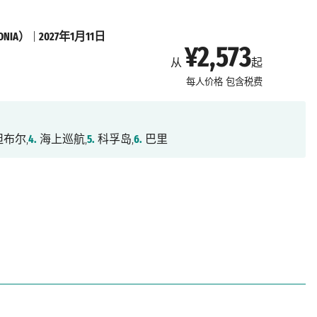
NIA）
|
2027年1月11日
¥2,573
从
起
每人价格
包含税费
布尔,
4.
海上巡航,
5.
科孚岛,
6.
巴里