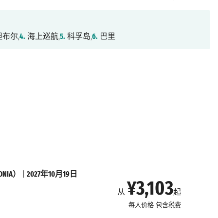
布尔,
4.
海上巡航,
5.
科孚岛,
6.
巴里
NIA）
|
2027年10月19日
¥3,103
从
起
每人价格
包含税费