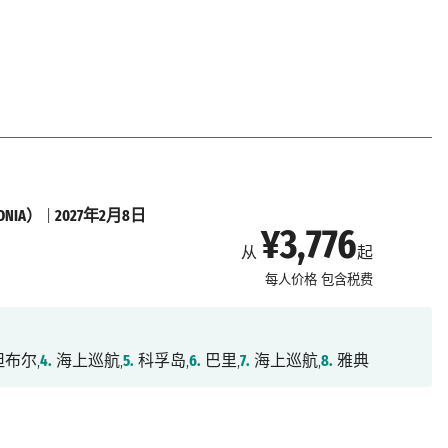
NIA）
|
2027年2月8日
¥3,776
从
起
每人价格
包含税费
布尔,
4.
海上巡航,
5.
科孚岛,
6.
巴里,
7.
海上巡航,
8.
雅典