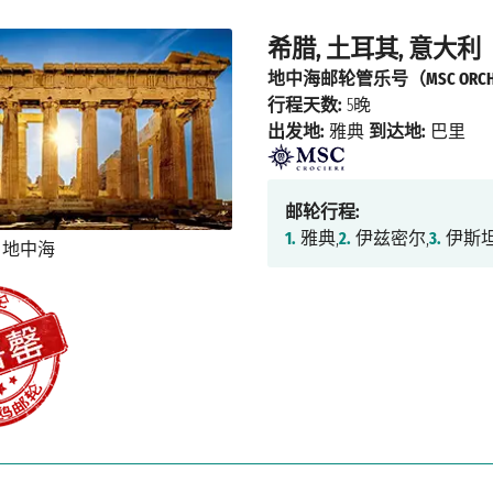
希腊, 土耳其, 意大利
地中海邮轮管乐号（MSC ORCHE
行程天数:
5晚
出发地:
雅典
到达地:
巴里
邮轮行程:
1.
雅典,
2.
伊兹密尔,
3.
伊斯坦