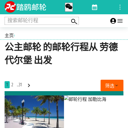
搜索邮轮行程
›
主页
公主邮轮 的邮轮行程从 劳德
代尔堡 出发
1
2
..31
筛选