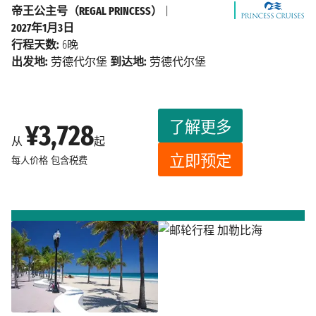
帝王公主号（REGAL PRINCESS）
|
2027年1月3日
行程天数:
6晚
出发地:
劳德代尔堡
到达地:
劳德代尔堡
了解更多
¥3,728
从
起
立即预定
每人价格
包含税费