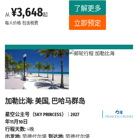
了解更多
¥3,648
从
起
立即预定
每人价格
包含税费
加勒比海: 美国, 巴哈马群岛
星空公主号（SKY PRINCESS）
|
2027
年11月10日
行程天数:
4晚
出发地:
劳德代尔堡
到达地:
劳德代尔堡