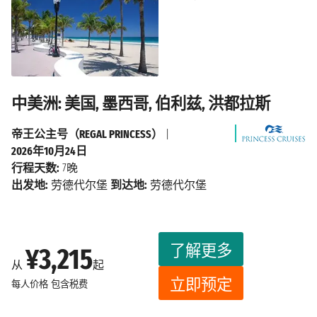
中美洲: 美国, 墨西哥, 伯利兹, 洪都拉斯
帝王公主号（REGAL PRINCESS）
|
2026年10月24日
行程天数:
7晚
出发地:
劳德代尔堡
到达地:
劳德代尔堡
了解更多
¥3,215
从
起
立即预定
每人价格
包含税费