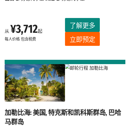
了解更多
¥3,712
从
起
立即预定
每人价格
包含税费
加勒比海: 美国, 特克斯和凯科斯群岛, 巴哈
马群岛