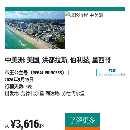
中美洲: 美国, 洪都拉斯, 伯利兹, 墨西哥
帝王公主号（REGAL PRINCESS）
|
2026年9月19日
行程天数:
7晚
出发地:
劳德代尔堡
到达地:
劳德代尔堡
了解更多
¥3,616
从
起