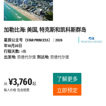
加勒比海: 美国, 特克斯和凯科斯群岛
星辰公主号（STAR PRINCESS）
|
2026
年10月20日
行程天数:
4晚
出发地:
劳德代尔堡
到达地:
劳德代尔堡
了解更多
¥3,760
从
起
立即预定
每人价格
包含税费