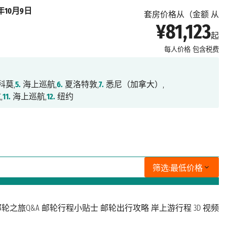
6年10月9日
套房价格从（金额 从
¥81,123
起
每人价格
包含税费
科莫,
5.
海上巡航,
6.
夏洛特敦,
7.
悉尼（加拿大）,
,
11.
海上巡航,
12.
纽约
筛选:
最低价格
轮之旅Q&A
邮轮行程小贴士
邮轮出行攻略
岸上游行程
3D 视频