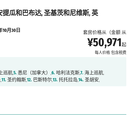
 安提瓜和巴布达, 圣基茨和尼维斯, 英
国
6年10月30日
套房价格从（金额 从
¥50,971
起
每人价格
包含税费
上巡航,
5.
悉尼（加拿大）,
6.
哈利法克斯,
7.
海上巡航,
,
11.
圣约翰斯,
12.
巴斯特尔,
13.
托托拉岛,
14.
圣胡安,