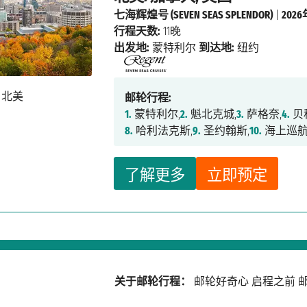
七海辉煌号 (SEVEN SEAS SPLENDOR)
|
202
行程天数:
11晚
出发地:
蒙特利尔
到达地:
纽约
邮轮行程:
1.
蒙特利尔,
2.
魁北克城,
3.
萨格奈,
4.
贝
8.
哈利法克斯,
9.
圣约翰斯,
10.
海上巡航
了解更多
立即预定
关于邮轮行程：
邮轮好奇心
启程之前
邮