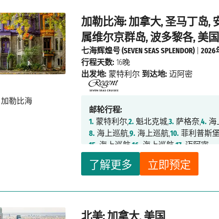
加勒比海: 加拿大, 圣马丁岛,
属维尔京群岛, 波多黎各, 美
七海辉煌号 (SEVEN SEAS SPLENDOR)
|
202
行程天数:
16晚
出发地:
蒙特利尔
到达地:
迈阿密
邮轮行程:
1.
蒙特利尔,
2.
魁北克城,
3.
萨格奈,
4.
海
8.
海上巡航,
9.
海上巡航,
10.
菲利普斯堡
15.
海上巡航,
16.
海上巡航,
17.
迈阿密
了解更多
立即预定
北美: 加拿大, 美国