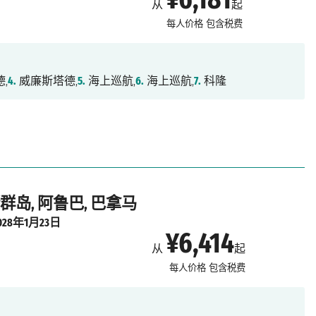
从
起
每人价格
包含税费
,
4.
威廉斯塔德,
5.
海上巡航,
6.
海上巡航,
7.
科隆
群岛, 阿鲁巴, 巴拿马
028年1月23日
¥6,414
从
起
每人价格
包含税费