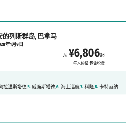
 安的列斯群岛, 巴拿马
028年1月9日
¥6,806
从
起
每人价格
包含税费
奥拉涅斯塔德,
5.
威廉斯塔德,
6.
海上巡航,
7.
科隆,
8.
卡特赫纳