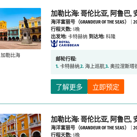
加勒比海: 哥伦比亚, 阿鲁巴,
海洋富丽号（GRANDEUR OF THE SEAS）
|
2
行程天数:
6晚
出发地:
卡特赫纳
到达地:
科隆
邮轮行程:
1.
卡特赫纳,
2.
海上巡航,
3.
奥拉涅斯塔德
了解更多
立即预定
加勒比海: 哥伦比亚, 阿鲁巴,
海洋富丽号（GRANDEUR OF THE SEAS）
|
2
行程天数:
6晚