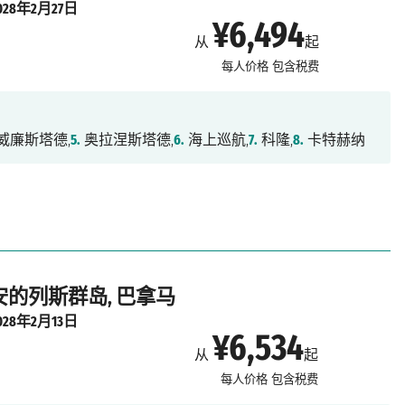
028年2月27日
¥6,494
从
起
每人价格
包含税费
威廉斯塔德,
5.
奥拉涅斯塔德,
6.
海上巡航,
7.
科隆,
8.
卡特赫纳
 安的列斯群岛, 巴拿马
028年2月13日
¥6,534
从
起
每人价格
包含税费