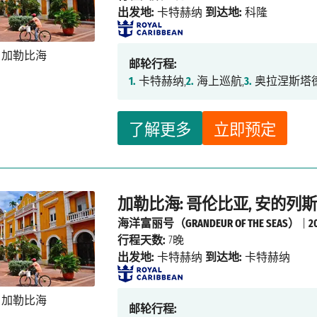
出发地:
卡特赫纳
到达地:
科隆
邮轮行程:
1.
卡特赫纳,
2.
海上巡航,
3.
奥拉涅斯塔德
了解更多
立即预定
加勒比海: 哥伦比亚, 安的列斯
海洋富丽号（GRANDEUR OF THE SEAS）
|
2
行程天数:
7晚
出发地:
卡特赫纳
到达地:
卡特赫纳
邮轮行程: