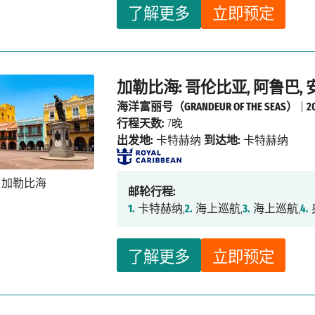
了解更多
立即预定
加勒比海: 哥伦比亚, 阿鲁巴,
海洋富丽号（GRANDEUR OF THE SEAS）
|
2
行程天数:
7晚
出发地:
卡特赫纳
到达地:
卡特赫纳
邮轮行程:
1.
卡特赫纳,
2.
海上巡航,
3.
海上巡航,
4.
了解更多
立即预定