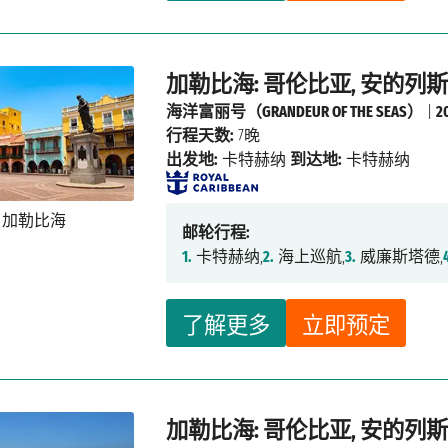
加勒比海: 哥伦比亚, 安的列斯
海洋富丽号（GRANDEUR OF THE SEAS）
|
2
行程天数:
7晚
出发地:
卡特赫纳
到达地:
卡特赫纳
邮轮行程:
1.
卡特赫纳,
2.
海上巡航,
3.
威廉斯塔德,
了解更多
立即预定
加勒比海: 哥伦比亚, 安的列斯