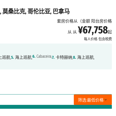
, 莫桑比克, 哥伦比亚, 巴拿马
套房价格从（金额 阳台房价格
¥67,758
从 从
起
每人价格
包含税费
6.
Cabaceira,
上巡航,
5.
海上巡航,
7.
卡特赫纳,
8.
海上巡航,
筛选:
最低价格