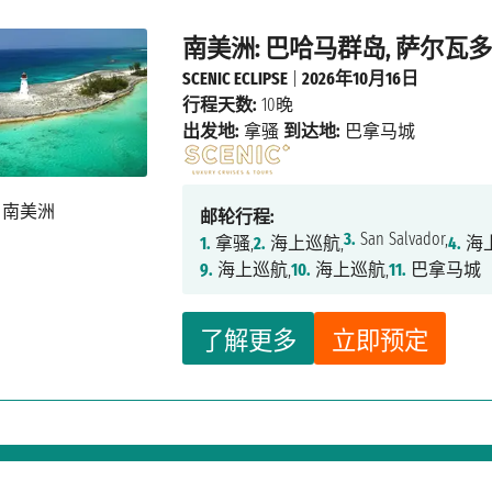
南美洲: 巴哈马群岛, 萨尔瓦多
SCENIC ECLIPSE
|
2026年10月16日
行程天数:
10晚
出发地:
拿骚
到达地:
巴拿马城
邮轮行程:
3.
San Salvador,
1.
拿骚,
2.
海上巡航,
4.
海
9.
海上巡航,
10.
海上巡航,
11.
巴拿马城
了解更多
立即预定